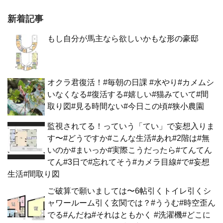
新着記事
もし自分が馬主なら欲しいかもな形の豪邸
オクラ君復活！#毎朝の日課 #水やり#カメムシ
いなくなる#復活する#嬉しい#猫みていて#間
取り図#見る時間ない#今日この頃#狭小農園
監視されてる！っていう「てい」で妄想入りま
す〜#どうですか#こんな生活#あれ#2階は#無
いのか#まいっか#実際こうだったら#てんてん
てん#3日で#忘れてそう#カメラ目線#で#妄想
生活#間取り図
ご破算で願いましては〜6帖引くトイレ引くシ
ャワールーム引く玄関では？#ううむ#時空歪ん
でる#んだね#それはともかく #洗濯機#どこに