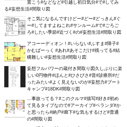
置こう#などなど#引越し初日気分#で#してみ
る#妄想生活#間取り図
そこ気になるんですけどー#どー#どっきん#ぐ
ー#してますよねこれ#サンルーム#で#ごろご
ろ#したい季節#近づく#の#妄想生活#間取り図
アコーーディオン！#いらない#ふすま#障子#
かむばーっく #あれ#あそこだけ#残ってる#結
構難しい#妄想生活#間取り図
妄想フルパワーの蔵付き間取り図久しぶりに楽
しい0円物件#ほんと#ひさびさ#昔#診療所#だ
ったみたい#よく見えないのが#妄想力#ブート
キャンプ#18DK#間取り図
…事故ってる？#このクルマ#描写#好き#初め
て見るタイプなので#アーカイブ#ベランダ#か
と思ったら#納戸#廊下#な気もするけど#普通
の#間取り図