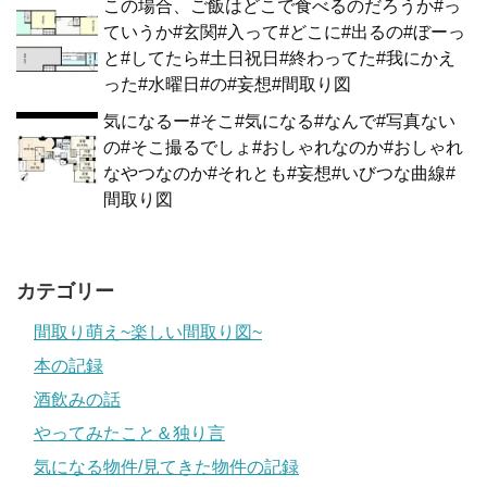
この場合、ご飯はどこで食べるのだろうか#っ
ていうか#玄関#入って#どこに#出るの#ぼーっ
と#してたら#土日祝日#終わってた#我にかえ
った#水曜日#の#妄想#間取り図
気になるー#そこ#気になる#なんで#写真ない
の#そこ撮るでしょ#おしゃれなのか#おしゃれ
なやつなのか#それとも#妄想#いびつな曲線#
間取り図
カテゴリー
間取り萌え~楽しい間取り図~
本の記録
酒飲みの話
やってみたこと＆独り言
気になる物件/見てきた物件の記録