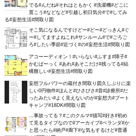
でる#んだね#それはともかく #洗濯機#どこに
置こう#などなど#引越し初日気分#で#してみ
る#妄想生活#間取り図
そこ気になるんですけどー#どー#どっきん#ぐ
ー#してますよねこれ#サンルーム#で#ごろご
ろ#したい季節#近づく#の#妄想生活#間取り図
アコーーディオン！#いらない#ふすま#障子#
かむばーっく #あれ#あそこだけ#残ってる#結
構難しい#妄想生活#間取り図
妄想フルパワーの蔵付き間取り図久しぶりに楽
しい0円物件#ほんと#ひさびさ#昔#診療所#だ
ったみたい#よく見えないのが#妄想力#ブート
キャンプ#18DK#間取り図
…事故ってる？#このクルマ#描写#好き#初め
て見るタイプなので#アーカイブ#ベランダ#か
と思ったら#納戸#廊下#な気もするけど#普通