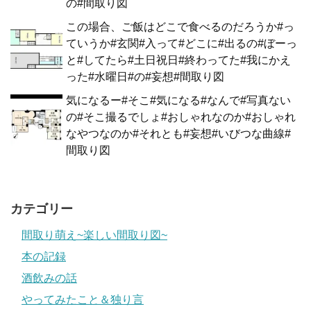
の#間取り図
この場合、ご飯はどこで食べるのだろうか#っ
ていうか#玄関#入って#どこに#出るの#ぼーっ
と#してたら#土日祝日#終わってた#我にかえ
った#水曜日#の#妄想#間取り図
気になるー#そこ#気になる#なんで#写真ない
の#そこ撮るでしょ#おしゃれなのか#おしゃれ
なやつなのか#それとも#妄想#いびつな曲線#
間取り図
カテゴリー
間取り萌え~楽しい間取り図~
本の記録
酒飲みの話
やってみたこと＆独り言