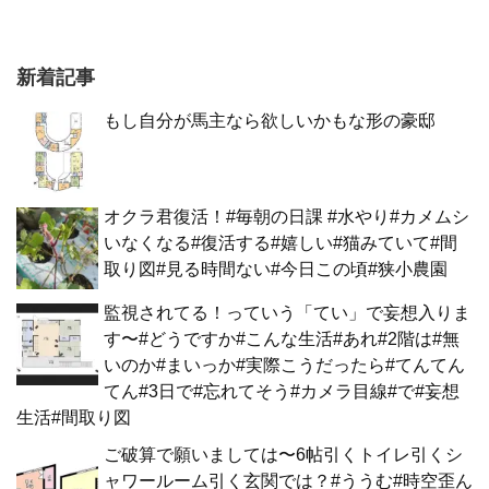
新着記事
もし自分が馬主なら欲しいかもな形の豪邸
オクラ君復活！#毎朝の日課 #水やり#カメムシ
いなくなる#復活する#嬉しい#猫みていて#間
取り図#見る時間ない#今日この頃#狭小農園
監視されてる！っていう「てい」で妄想入りま
す〜#どうですか#こんな生活#あれ#2階は#無
いのか#まいっか#実際こうだったら#てんてん
てん#3日で#忘れてそう#カメラ目線#で#妄想
生活#間取り図
ご破算で願いましては〜6帖引くトイレ引くシ
ャワールーム引く玄関では？#ううむ#時空歪ん