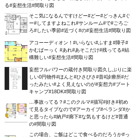
る#妄想生活#間取り図
そこ気になるんですけどー#どー#どっきん#ぐ
ー#してますよねこれ#サンルーム#で#ごろご
ろ#したい季節#近づく#の#妄想生活#間取り図
アコーーディオン！#いらない#ふすま#障子#
かむばーっく #あれ#あそこだけ#残ってる#結
構難しい#妄想生活#間取り図
妄想フルパワーの蔵付き間取り図久しぶりに楽
しい0円物件#ほんと#ひさびさ#昔#診療所#だ
ったみたい#よく見えないのが#妄想力#ブート
キャンプ#18DK#間取り図
…事故ってる？#このクルマ#描写#好き#初め
て見るタイプなので#アーカイブ#ベランダ#か
と思ったら#納戸#廊下#な気もするけど#普通
の#間取り図
この場合、ご飯はどこで食べるのだろうか#っ