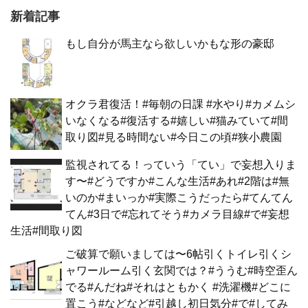
新着記事
もし自分が馬主なら欲しいかもな形の豪邸
オクラ君復活！#毎朝の日課 #水やり#カメムシ
いなくなる#復活する#嬉しい#猫みていて#間
取り図#見る時間ない#今日この頃#狭小農園
監視されてる！っていう「てい」で妄想入りま
す〜#どうですか#こんな生活#あれ#2階は#無
いのか#まいっか#実際こうだったら#てんてん
てん#3日で#忘れてそう#カメラ目線#で#妄想
生活#間取り図
ご破算で願いましては〜6帖引くトイレ引くシ
ャワールーム引く玄関では？#ううむ#時空歪ん
でる#んだね#それはともかく #洗濯機#どこに
置こう#などなど#引越し初日気分#で#してみ