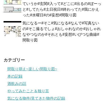
ていうか#玄関#入って#どこに#出るの#ぼーっ
と#してたら#土日祝日#終わってた#我にかえ
った#水曜日#の#妄想#間取り図
気になるー#そこ#気になる#なんで#写真ない
の#そこ撮るでしょ#おしゃれなのか#おしゃれ
なやつなのか#それとも#妄想#いびつな曲線#
間取り図
カテゴリー
間取り萌え~楽しい間取り図~
本の記録
酒飲みの話
やってみたこと＆独り言
気になる物件/見てきた物件の記録