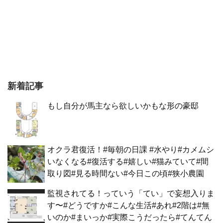
新着記事
もし自分が馬主なら欲しいかもな形の豪邸
オクラ君復活！#毎朝の日課 #水やり#カメムシ
いなくなる#復活する#嬉しい#猫みていて#間
取り図#見る時間ない#今日この頃#狭小農園
監視されてる！っていう「てい」で妄想入りま
す〜#どうですか#こんな生活#あれ#2階は#無
いのか#まいっか#実際こうだったら#てんてん