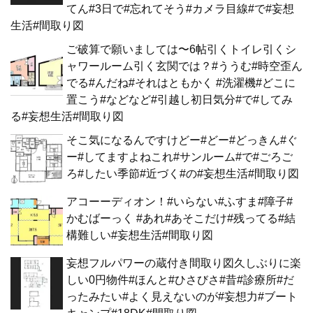
てん#3日で#忘れてそう#カメラ目線#で#妄想
生活#間取り図
ご破算で願いましては〜6帖引くトイレ引くシ
ャワールーム引く玄関では？#ううむ#時空歪ん
でる#んだね#それはともかく #洗濯機#どこに
置こう#などなど#引越し初日気分#で#してみ
る#妄想生活#間取り図
そこ気になるんですけどー#どー#どっきん#ぐ
ー#してますよねこれ#サンルーム#で#ごろご
ろ#したい季節#近づく#の#妄想生活#間取り図
アコーーディオン！#いらない#ふすま#障子#
かむばーっく #あれ#あそこだけ#残ってる#結
構難しい#妄想生活#間取り図
妄想フルパワーの蔵付き間取り図久しぶりに楽
しい0円物件#ほんと#ひさびさ#昔#診療所#だ
ったみたい#よく見えないのが#妄想力#ブート