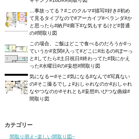
キャンプ#18DK#間取り図
…事故ってる？#このクルマ#描写#好き#初め
て見るタイプなので#アーカイブ#ベランダ#か
と思ったら#納戸#廊下#な気もするけど#普通
の#間取り図
この場合、ご飯はどこで食べるのだろうか#っ
ていうか#玄関#入って#どこに#出るの#ぼーっ
と#してたら#土日祝日#終わってた#我にかえ
った#水曜日#の#妄想#間取り図
気になるー#そこ#気になる#なんで#写真ない
の#そこ撮るでしょ#おしゃれなのか#おしゃれ
なやつなのか#それとも#妄想#いびつな曲線#
間取り図
カテゴリー
間取り萌え~楽しい間取り図~