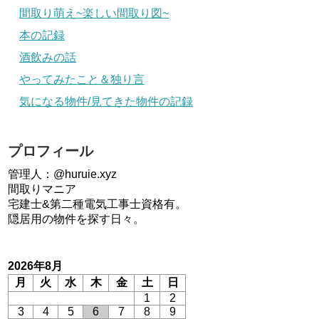
間取り萌え~楽しい間取り図~
本の記録
酒飲みの話
やってみたこと＆独り言
気になる物件/見てきた物件の記録
プロフィール
管理人：@huruie.xyz
間取りマニア
宅建士&第二種電気工事士資格有。
隠居用の物件を探す日々。
2026年8月
月
火
水
木
金
土
日
1
2
3
4
5
6
7
8
9