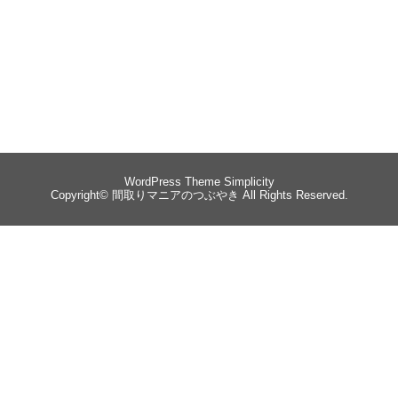
WordPress Theme
Simplicity
Copyright©
間取りマニアのつぶやき
All Rights Reserved.