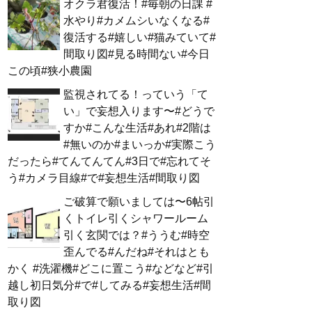
オクラ君復活！#毎朝の日課 #
水やり#カメムシいなくなる#
復活する#嬉しい#猫みていて#
間取り図#見る時間ない#今日
この頃#狭小農園
監視されてる！っていう「て
い」で妄想入ります〜#どうで
すか#こんな生活#あれ#2階は
#無いのか#まいっか#実際こう
だったら#てんてんてん#3日で#忘れてそ
う#カメラ目線#で#妄想生活#間取り図
ご破算で願いましては〜6帖引
くトイレ引くシャワールーム
引く玄関では？#ううむ#時空
歪んでる#んだね#それはとも
かく #洗濯機#どこに置こう#などなど#引
越し初日気分#で#してみる#妄想生活#間
取り図