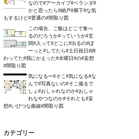
なので#アーカイブ#ベランダ#
かと思ったら#納戸#廊下#な気
もするけど#普通の#間取り図
この場合、ご飯はどこで食べ
るのだろうか#っていうか#玄
関#入って#どこに#出るの#ぼ
ーっと#してたら#土日祝日#終
わってた#我にかえった#水曜日#の#妄想
#間取り図
気になるー#そこ#気になる#な
んで#写真ないの#そこ撮るで
しょ#おしゃれなのか#おしゃ
れなやつなのか#それとも#妄
想#いびつな曲線#間取り図
カテゴリー