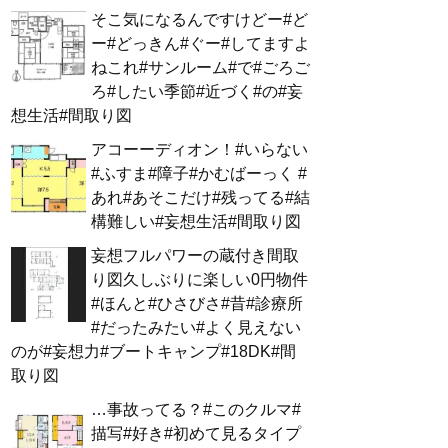
そこ気になるんですけどー#ど
ー#どっきん#ぐー#してますよ
ねこれ#サンルーム#で#ごろご
ろ#したい季節#近づく#の#妄
想生活#間取り図
アコーーディオン！#いらない
#ふすま#障子#かむばーっく #
あれ#あそこだけ#残ってる#結
構難しい#妄想生活#間取り図
妄想フルパワーの蔵付き間取
り図久しぶりに楽しい0円物件
#ほんと#ひさびさ#昔#診療所
#だったみたい#よく見えない
のが#妄想力#ブートキャンプ#18DK#間
取り図
…事故ってる？#このクルマ#
描写#好き#初めて見るタイプ