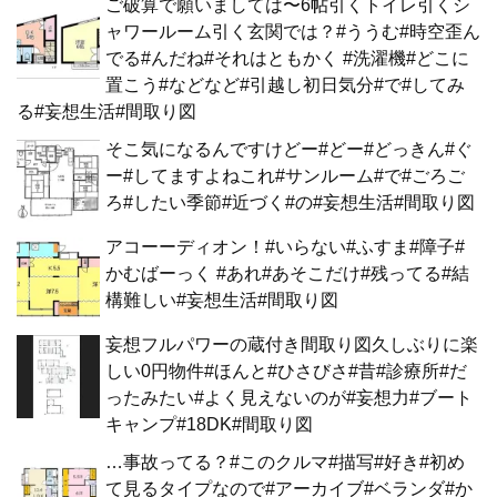
ご破算で願いましては〜6帖引くトイレ引くシ
ャワールーム引く玄関では？#ううむ#時空歪ん
でる#んだね#それはともかく #洗濯機#どこに
置こう#などなど#引越し初日気分#で#してみ
る#妄想生活#間取り図
そこ気になるんですけどー#どー#どっきん#ぐ
ー#してますよねこれ#サンルーム#で#ごろご
ろ#したい季節#近づく#の#妄想生活#間取り図
アコーーディオン！#いらない#ふすま#障子#
かむばーっく #あれ#あそこだけ#残ってる#結
構難しい#妄想生活#間取り図
妄想フルパワーの蔵付き間取り図久しぶりに楽
しい0円物件#ほんと#ひさびさ#昔#診療所#だ
ったみたい#よく見えないのが#妄想力#ブート
キャンプ#18DK#間取り図
…事故ってる？#このクルマ#描写#好き#初め
て見るタイプなので#アーカイブ#ベランダ#か