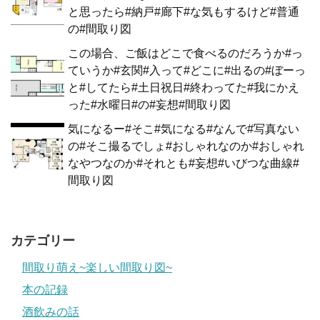
と思ったら#納戸#廊下#な気もするけど#普通
の#間取り図
この場合、ご飯はどこで食べるのだろうか#っ
ていうか#玄関#入って#どこに#出るの#ぼーっ
と#してたら#土日祝日#終わってた#我にかえ
った#水曜日#の#妄想#間取り図
気になるー#そこ#気になる#なんで#写真ない
の#そこ撮るでしょ#おしゃれなのか#おしゃれ
なやつなのか#それとも#妄想#いびつな曲線#
間取り図
カテゴリー
間取り萌え~楽しい間取り図~
本の記録
酒飲みの話