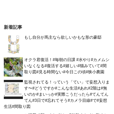
新着記事
もし自分が馬主なら欲しいかもな形の豪邸
オクラ君復活！#毎朝の日課 #水やり#カメムシ
いなくなる#復活する#嬉しい#猫みていて#間
取り図#見る時間ない#今日この頃#狭小農園
監視されてる！っていう「てい」で妄想入りま
す〜#どうですか#こんな生活#あれ#2階は#無
いのか#まいっか#実際こうだったら#てんてん
てん#3日で#忘れてそう#カメラ目線#で#妄想
生活#間取り図