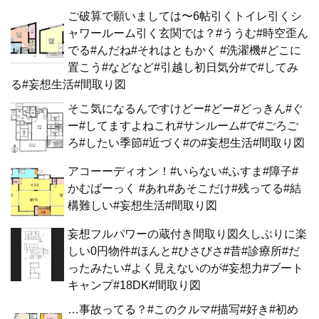
ご破算で願いましては〜6帖引くトイレ引くシ
ャワールーム引く玄関では？#ううむ#時空歪ん
でる#んだね#それはともかく #洗濯機#どこに
置こう#などなど#引越し初日気分#で#してみ
る#妄想生活#間取り図
そこ気になるんですけどー#どー#どっきん#ぐ
ー#してますよねこれ#サンルーム#で#ごろご
ろ#したい季節#近づく#の#妄想生活#間取り図
アコーーディオン！#いらない#ふすま#障子#
かむばーっく #あれ#あそこだけ#残ってる#結
構難しい#妄想生活#間取り図
妄想フルパワーの蔵付き間取り図久しぶりに楽
しい0円物件#ほんと#ひさびさ#昔#診療所#だ
ったみたい#よく見えないのが#妄想力#ブート
キャンプ#18DK#間取り図
…事故ってる？#このクルマ#描写#好き#初め