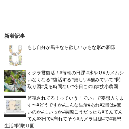
新着記事
もし自分が馬主なら欲しいかもな形の豪邸
オクラ君復活！#毎朝の日課 #水やり#カメムシ
いなくなる#復活する#嬉しい#猫みていて#間
取り図#見る時間ない#今日この頃#狭小農園
監視されてる！っていう「てい」で妄想入りま
す〜#どうですか#こんな生活#あれ#2階は#無
いのか#まいっか#実際こうだったら#てんてん
てん#3日で#忘れてそう#カメラ目線#で#妄想
生活#間取り図