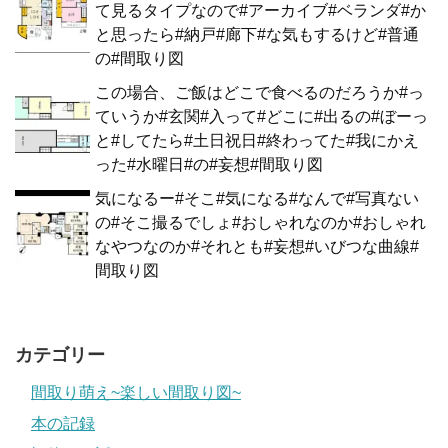
て見るタイプなので#アーカイブ#ベランダ#か
と思ったら#納戸#廊下#な気もするけど#普通
の#間取り図
この場合、ご飯はどこで食べるのだろうか#っ
ていうか#玄関#入って#どこに#出るの#ぼーっ
と#してたら#土日祝日#終わってた#我にかえ
った#水曜日#の#妄想#間取り図
気になるー#そこ#気になる#なんで#写真ない
の#そこ撮るでしょ#おしゃれなのか#おしゃれ
なやつなのか#それとも#妄想#いびつな曲線#
間取り図
カテゴリー
間取り萌え~楽しい間取り図~
本の記録