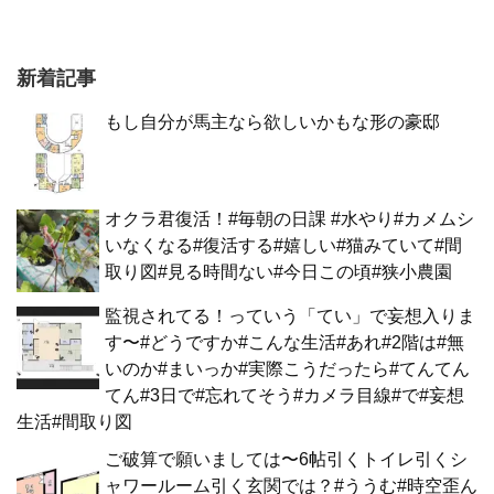
新着記事
もし自分が馬主なら欲しいかもな形の豪邸
オクラ君復活！#毎朝の日課 #水やり#カメムシ
いなくなる#復活する#嬉しい#猫みていて#間
取り図#見る時間ない#今日この頃#狭小農園
監視されてる！っていう「てい」で妄想入りま
す〜#どうですか#こんな生活#あれ#2階は#無
いのか#まいっか#実際こうだったら#てんてん
てん#3日で#忘れてそう#カメラ目線#で#妄想
生活#間取り図
ご破算で願いましては〜6帖引くトイレ引くシ
ャワールーム引く玄関では？#ううむ#時空歪ん