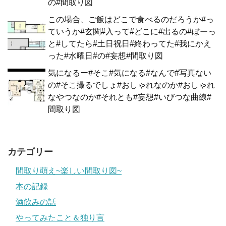
の#間取り図
この場合、ご飯はどこで食べるのだろうか#っ
ていうか#玄関#入って#どこに#出るの#ぼーっ
と#してたら#土日祝日#終わってた#我にかえ
った#水曜日#の#妄想#間取り図
気になるー#そこ#気になる#なんで#写真ない
の#そこ撮るでしょ#おしゃれなのか#おしゃれ
なやつなのか#それとも#妄想#いびつな曲線#
間取り図
カテゴリー
間取り萌え~楽しい間取り図~
本の記録
酒飲みの話
やってみたこと＆独り言