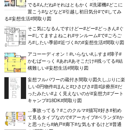
でる#んだね#それはともかく #洗濯機#どこに
置こう#などなど#引越し初日気分#で#してみ
る#妄想生活#間取り図
そこ気になるんですけどー#どー#どっきん#ぐ
ー#してますよねこれ#サンルーム#で#ごろご
ろ#したい季節#近づく#の#妄想生活#間取り図
アコーーディオン！#いらない#ふすま#障子#
かむばーっく #あれ#あそこだけ#残ってる#結
構難しい#妄想生活#間取り図
妄想フルパワーの蔵付き間取り図久しぶりに楽
しい0円物件#ほんと#ひさびさ#昔#診療所#だ
ったみたい#よく見えないのが#妄想力#ブート
キャンプ#18DK#間取り図
…事故ってる？#このクルマ#描写#好き#初め
て見るタイプなので#アーカイブ#ベランダ#か
と思ったら#納戸#廊下#な気もするけど#普通