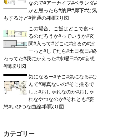
なので#アーカイブ#ベランダ#
かと思ったら#納戸#廊下#な気
もするけど#普通の#間取り図
この場合、ご飯はどこで食べ
るのだろうか#っていうか#玄
関#入って#どこに#出るの#ぼ
ーっと#してたら#土日祝日#終
わってた#我にかえった#水曜日#の#妄想
#間取り図
気になるー#そこ#気になる#な
んで#写真ないの#そこ撮るで
しょ#おしゃれなのか#おしゃ
れなやつなのか#それとも#妄
想#いびつな曲線#間取り図
カテゴリー