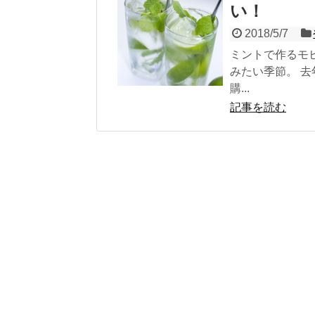
い！
2018/5/7
ミントで作るモ
みたい季節。 
購...
記事を読む