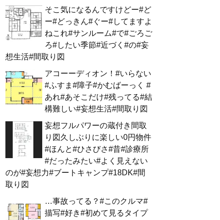
そこ気になるんですけどー#ど
ー#どっきん#ぐー#してますよ
ねこれ#サンルーム#で#ごろご
ろ#したい季節#近づく#の#妄
想生活#間取り図
アコーーディオン！#いらない
#ふすま#障子#かむばーっく #
あれ#あそこだけ#残ってる#結
構難しい#妄想生活#間取り図
妄想フルパワーの蔵付き間取
り図久しぶりに楽しい0円物件
#ほんと#ひさびさ#昔#診療所
#だったみたい#よく見えない
のが#妄想力#ブートキャンプ#18DK#間
取り図
…事故ってる？#このクルマ#
描写#好き#初めて見るタイプ