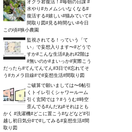
オクラ君復活！#毎朝の日課 #
水やり#カメムシいなくなる#
復活する#嬉しい#猫みていて#
間取り図#見る時間ない#今日
この頃#狭小農園
監視されてる！っていう「て
い」で妄想入ります〜#どうで
すか#こんな生活#あれ#2階は
#無いのか#まいっか#実際こう
だったら#てんてんてん#3日で#忘れてそ
う#カメラ目線#で#妄想生活#間取り図
ご破算で願いましては〜6帖引
くトイレ引くシャワールーム
引く玄関では？#ううむ#時空
歪んでる#んだね#それはとも
かく #洗濯機#どこに置こう#などなど#引
越し初日気分#で#してみる#妄想生活#間
取り図