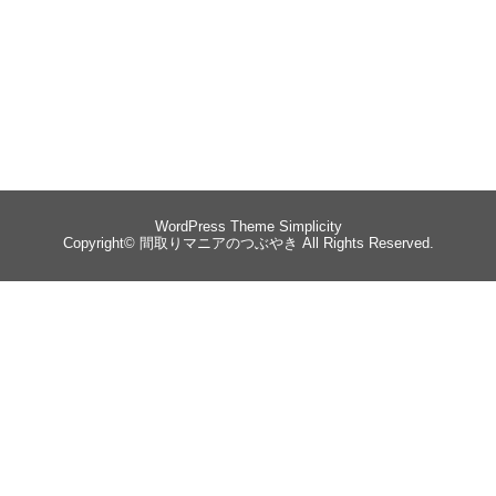
WordPress Theme
Simplicity
Copyright©
間取りマニアのつぶやき
All Rights Reserved.