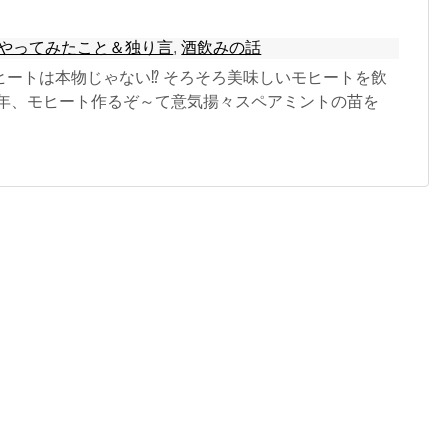
やってみたこと＆独り言
,
酒飲みの話
ヒートは本物じゃない⁉ そろそろ美味しいモヒートを飲
去年、モヒート作るぞ～て意気揚々スペアミントの苗を