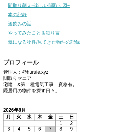
間取り萌え~楽しい間取り図~
本の記録
酒飲みの話
やってみたこと＆独り言
気になる物件/見てきた物件の記録
プロフィール
管理人：@huruie.xyz
間取りマニア
宅建士&第二種電気工事士資格有。
隠居用の物件を探す日々。
2026年8月
月
火
水
木
金
土
日
1
2
3
4
5
6
7
8
9