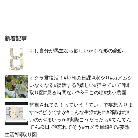
新着記事
もし自分が馬主なら欲しいかもな形の豪邸
オクラ君復活！#毎朝の日課 #水やり#カメムシ
いなくなる#復活する#嬉しい#猫みていて#間
取り図#見る時間ない#今日この頃#狭小農園
監視されてる！っていう「てい」で妄想入りま
す〜#どうですか#こんな生活#あれ#2階は#無
いのか#まいっか#実際こうだったら#てんてん
てん#3日で#忘れてそう#カメラ目線#で#妄想
生活#間取り図