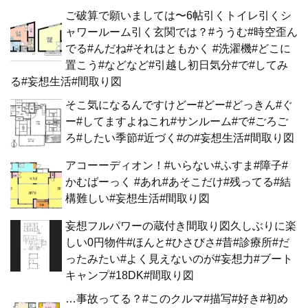
ご破算で願いましては〜6帖引くトイレ引くシ
ャワールーム引く玄関では？#ううむ#時空歪ん
でる#んだね#それはともかく #洗濯機#どこに
置こう#などなど#引越し初日気分#で#してみ
る#妄想生活#間取り図
そこ気になるんですけどー#どー#どっきん#ぐ
ー#してますよねこれ#サンルーム#で#ごろご
ろ#したい季節#近づく#の#妄想生活#間取り図
アコーーディオン！#いらない#ふすま#障子#
かむばーっく #あれ#あそこだけ#残ってる#結
構難しい#妄想生活#間取り図
妄想フルパワーの蔵付き間取り図久しぶりに楽
しい0円物件#ほんと#ひさびさ#昔#診療所#だ
ったみたい#よく見えないのが#妄想力#ブート
キャンプ#18DK#間取り図
…事故ってる？#このクルマ#描写#好き#初め