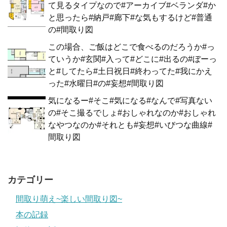
て見るタイプなので#アーカイブ#ベランダ#か
と思ったら#納戸#廊下#な気もするけど#普通
の#間取り図
この場合、ご飯はどこで食べるのだろうか#っ
ていうか#玄関#入って#どこに#出るの#ぼーっ
と#してたら#土日祝日#終わってた#我にかえ
った#水曜日#の#妄想#間取り図
気になるー#そこ#気になる#なんで#写真ない
の#そこ撮るでしょ#おしゃれなのか#おしゃれ
なやつなのか#それとも#妄想#いびつな曲線#
間取り図
カテゴリー
間取り萌え~楽しい間取り図~
本の記録