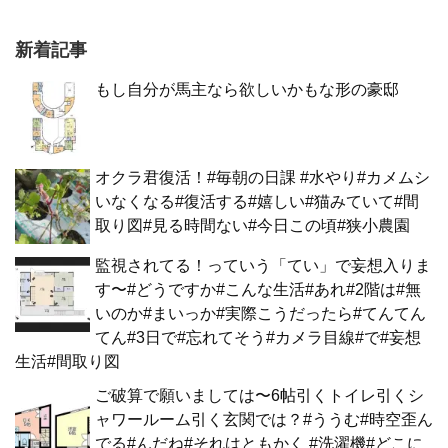
新着記事
もし自分が馬主なら欲しいかもな形の豪邸
オクラ君復活！#毎朝の日課 #水やり#カメムシ
いなくなる#復活する#嬉しい#猫みていて#間
取り図#見る時間ない#今日この頃#狭小農園
監視されてる！っていう「てい」で妄想入りま
す〜#どうですか#こんな生活#あれ#2階は#無
いのか#まいっか#実際こうだったら#てんてん
てん#3日で#忘れてそう#カメラ目線#で#妄想
生活#間取り図
ご破算で願いましては〜6帖引くトイレ引くシ
ャワールーム引く玄関では？#ううむ#時空歪ん
でる#んだね#それはともかく #洗濯機#どこに