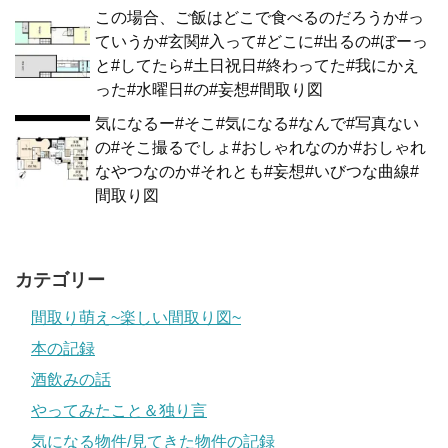
この場合、ご飯はどこで食べるのだろうか#っ
ていうか#玄関#入って#どこに#出るの#ぼーっ
と#してたら#土日祝日#終わってた#我にかえ
った#水曜日#の#妄想#間取り図
気になるー#そこ#気になる#なんで#写真ない
の#そこ撮るでしょ#おしゃれなのか#おしゃれ
なやつなのか#それとも#妄想#いびつな曲線#
間取り図
カテゴリー
間取り萌え~楽しい間取り図~
本の記録
酒飲みの話
やってみたこと＆独り言
気になる物件/見てきた物件の記録