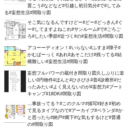
置こう#などなど#引越し初日気分#で#してみ
る#妄想生活#間取り図
そこ気になるんですけどー#どー#どっきん#ぐ
ー#してますよねこれ#サンルーム#で#ごろご
ろ#したい季節#近づく#の#妄想生活#間取り図
アコーーディオン！#いらない#ふすま#障子#
かむばーっく #あれ#あそこだけ#残ってる#結
構難しい#妄想生活#間取り図
妄想フルパワーの蔵付き間取り図久しぶりに楽
しい0円物件#ほんと#ひさびさ#昔#診療所#だ
ったみたい#よく見えないのが#妄想力#ブート
キャンプ#18DK#間取り図
…事故ってる？#このクルマ#描写#好き#初め
て見るタイプなので#アーカイブ#ベランダ#か
と思ったら#納戸#廊下#な気もするけど#普通
の#間取り図