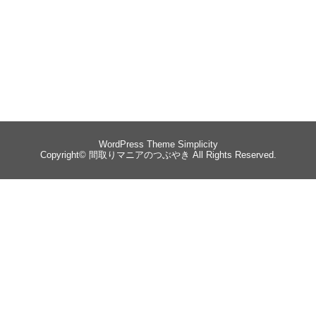
WordPress Theme
Simplicity
Copyright©
間取りマニアのつぶやき
All Rights Reserved.