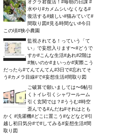
オクラ君復活！#毎朝の日課 #
水やり#カメムシいなくなる#
復活する#嬉しい#猫みていて#
間取り図#見る時間ない#今日
この頃#狭小農園
監視されてる！っていう「て
い」で妄想入ります〜#どうで
すか#こんな生活#あれ#2階は
#無いのか#まいっか#実際こう
だったら#てんてんてん#3日で#忘れてそ
う#カメラ目線#で#妄想生活#間取り図
ご破算で願いましては〜6帖引
くトイレ引くシャワールーム
引く玄関では？#ううむ#時空
歪んでる#んだね#それはとも
かく #洗濯機#どこに置こう#などなど#引
越し初日気分#で#してみる#妄想生活#間
取り図