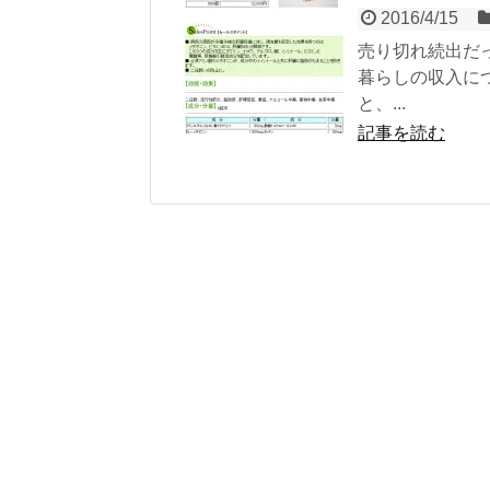
2016/4/15
売り切れ続出だ
暮らしの収入に
と、...
記事を読む