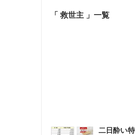
「 救世主 」一覧
二日酔い