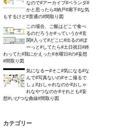
なので#アーカイブ#ベランダ#
かと思ったら#納戸#廊下#な気
もするけど#普通の#間取り図
この場合、ご飯はどこで食べ
るのだろうか#っていうか#玄
関#入って#どこに#出るの#ぼ
ーっと#してたら#土日祝日#終
わってた#我にかえった#水曜日#の#妄想
#間取り図
気になるー#そこ#気になる#な
んで#写真ないの#そこ撮るで
しょ#おしゃれなのか#おしゃ
れなやつなのか#それとも#妄
想#いびつな曲線#間取り図
カテゴリー