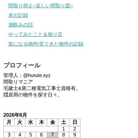
間取り萌え~楽しい間取り図~
本の記録
酒飲みの話
やってみたこと＆独り言
気になる物件/見てきた物件の記録
プロフィール
管理人：@huruie.xyz
間取りマニア
宅建士&第二種電気工事士資格有。
隠居用の物件を探す日々。
2026年8月
月
火
水
木
金
土
日
1
2
3
4
5
6
7
8
9