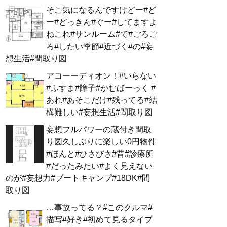
そこ気になるんですけどー#ど
ー#どっきん#ぐー#してますよ
ねこれ#サンルーム#で#ごろご
ろ#したい季節#近づく#の#妄
想生活#間取り図
アコーーディオン！#いらない
#ふすま#障子#かむばーっく #
あれ#あそこだけ#残ってる#結
構難しい#妄想生活#間取り図
妄想フルパワーの蔵付き間取
り図久しぶりに楽しい0円物件
#ほんと#ひさびさ#昔#診療所
#だったみたい#よく見えない
のが#妄想力#ブートキャンプ#18DK#間
取り図
…事故ってる？#このクルマ#
描写#好き#初めて見るタイプ