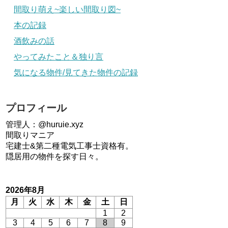
間取り萌え~楽しい間取り図~
本の記録
酒飲みの話
やってみたこと＆独り言
気になる物件/見てきた物件の記録
プロフィール
管理人：@huruie.xyz
間取りマニア
宅建士&第二種電気工事士資格有。
隠居用の物件を探す日々。
2026年8月
月
火
水
木
金
土
日
1
2
3
4
5
6
7
8
9