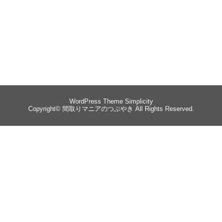
WordPress Theme
Simplicity
Copyright©
間取りマニアのつぶやき
All Rights Reserved.