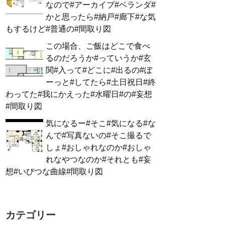
なので#アーカイブ#ベランダ#
かと思ったら#納戸#廊下#な気
もするけど#普通の#間取り図
この場合、ご飯はどこで食べ
るのだろうか#っていうか#玄
関#入って#どこに#出るの#ぼ
ーっと#してたら#土日祝日#終
わってた#我にかえった#水曜日#の#妄想
#間取り図
気になるー#そこ#気になる#な
んで#写真ないの#そこ撮るで
しょ#おしゃれなのか#おしゃ
れなやつなのか#それとも#妄
想#いびつな曲線#間取り図
カテゴリー