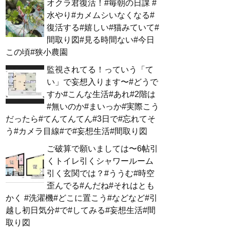
オクラ君復活！#毎朝の日課 #
水やり#カメムシいなくなる#
復活する#嬉しい#猫みていて#
間取り図#見る時間ない#今日
この頃#狭小農園
監視されてる！っていう「て
い」で妄想入ります〜#どうで
すか#こんな生活#あれ#2階は
#無いのか#まいっか#実際こう
だったら#てんてんてん#3日で#忘れてそ
う#カメラ目線#で#妄想生活#間取り図
ご破算で願いましては〜6帖引
くトイレ引くシャワールーム
引く玄関では？#ううむ#時空
歪んでる#んだね#それはとも
かく #洗濯機#どこに置こう#などなど#引
越し初日気分#で#してみる#妄想生活#間
取り図