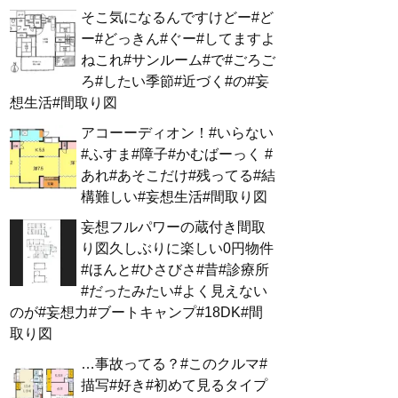
そこ気になるんですけどー#ど
ー#どっきん#ぐー#してますよ
ねこれ#サンルーム#で#ごろご
ろ#したい季節#近づく#の#妄
想生活#間取り図
アコーーディオン！#いらない
#ふすま#障子#かむばーっく #
あれ#あそこだけ#残ってる#結
構難しい#妄想生活#間取り図
妄想フルパワーの蔵付き間取
り図久しぶりに楽しい0円物件
#ほんと#ひさびさ#昔#診療所
#だったみたい#よく見えない
のが#妄想力#ブートキャンプ#18DK#間
取り図
…事故ってる？#このクルマ#
描写#好き#初めて見るタイプ