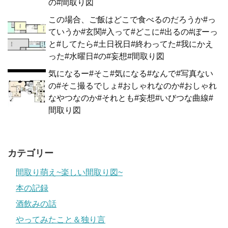
の#間取り図
この場合、ご飯はどこで食べるのだろうか#っ
ていうか#玄関#入って#どこに#出るの#ぼーっ
と#してたら#土日祝日#終わってた#我にかえ
った#水曜日#の#妄想#間取り図
気になるー#そこ#気になる#なんで#写真ない
の#そこ撮るでしょ#おしゃれなのか#おしゃれ
なやつなのか#それとも#妄想#いびつな曲線#
間取り図
カテゴリー
間取り萌え~楽しい間取り図~
本の記録
酒飲みの話
やってみたこと＆独り言