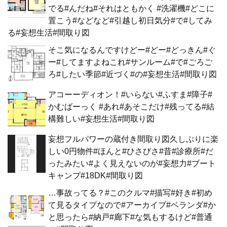
でる#んだね#それはともかく #洗濯機#どこに
置こう#などなど#引越し初日気分#で#してみ
る#妄想生活#間取り図
そこ気になるんですけどー#どー#どっきん#ぐ
ー#してますよねこれ#サンルーム#で#ごろご
ろ#したい季節#近づく#の#妄想生活#間取り図
アコーーディオン！#いらない#ふすま#障子#
かむばーっく #あれ#あそこだけ#残ってる#結
構難しい#妄想生活#間取り図
妄想フルパワーの蔵付き間取り図久しぶりに楽
しい0円物件#ほんと#ひさびさ#昔#診療所#だ
ったみたい#よく見えないのが#妄想力#ブート
キャンプ#18DK#間取り図
…事故ってる？#このクルマ#描写#好き#初め
て見るタイプなので#アーカイブ#ベランダ#か
と思ったら#納戸#廊下#な気もするけど#普通