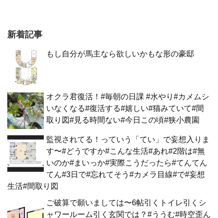
新着記事
もし自分が馬主なら欲しいかもな形の豪邸
オクラ君復活！#毎朝の日課 #水やり#カメムシ
いなくなる#復活する#嬉しい#猫みていて#間
取り図#見る時間ない#今日この頃#狭小農園
監視されてる！っていう「てい」で妄想入りま
す〜#どうですか#こんな生活#あれ#2階は#無
いのか#まいっか#実際こうだったら#てんてん
てん#3日で#忘れてそう#カメラ目線#で#妄想
生活#間取り図
ご破算で願いましては〜6帖引くトイレ引くシ
ャワールーム引く玄関では？#ううむ#時空歪ん