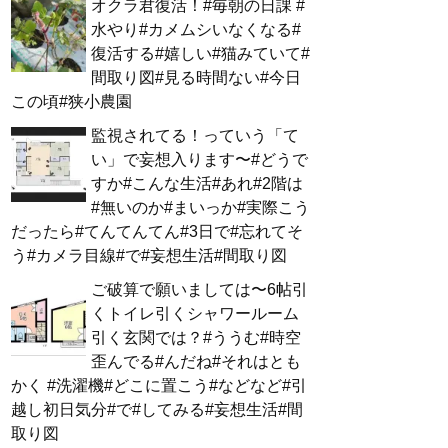
オクラ君復活！#毎朝の日課 #
水やり#カメムシいなくなる#
復活する#嬉しい#猫みていて#
間取り図#見る時間ない#今日
この頃#狭小農園
監視されてる！っていう「て
い」で妄想入ります〜#どうで
すか#こんな生活#あれ#2階は
#無いのか#まいっか#実際こう
だったら#てんてんてん#3日で#忘れてそ
う#カメラ目線#で#妄想生活#間取り図
ご破算で願いましては〜6帖引
くトイレ引くシャワールーム
引く玄関では？#ううむ#時空
歪んでる#んだね#それはとも
かく #洗濯機#どこに置こう#などなど#引
越し初日気分#で#してみる#妄想生活#間
取り図