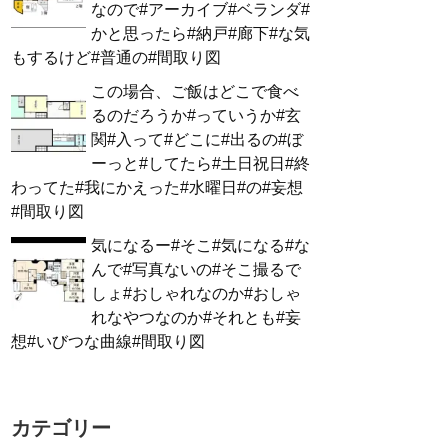
なので#アーカイブ#ベランダ#
かと思ったら#納戸#廊下#な気
もするけど#普通の#間取り図
この場合、ご飯はどこで食べ
るのだろうか#っていうか#玄
関#入って#どこに#出るの#ぼ
ーっと#してたら#土日祝日#終
わってた#我にかえった#水曜日#の#妄想
#間取り図
気になるー#そこ#気になる#な
んで#写真ないの#そこ撮るで
しょ#おしゃれなのか#おしゃ
れなやつなのか#それとも#妄
想#いびつな曲線#間取り図
カテゴリー