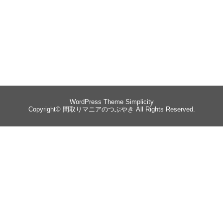
WordPress Theme
Simplicity
Copyright©
間取りマニアのつぶやき
All Rights Reserved.