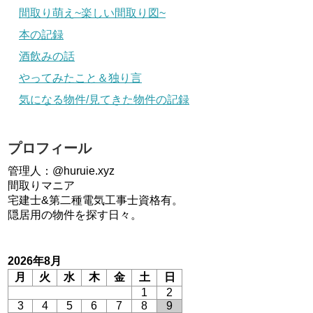
間取り萌え~楽しい間取り図~
本の記録
酒飲みの話
やってみたこと＆独り言
気になる物件/見てきた物件の記録
プロフィール
管理人：@huruie.xyz
間取りマニア
宅建士&第二種電気工事士資格有。
隠居用の物件を探す日々。
2026年8月
月
火
水
木
金
土
日
1
2
3
4
5
6
7
8
9