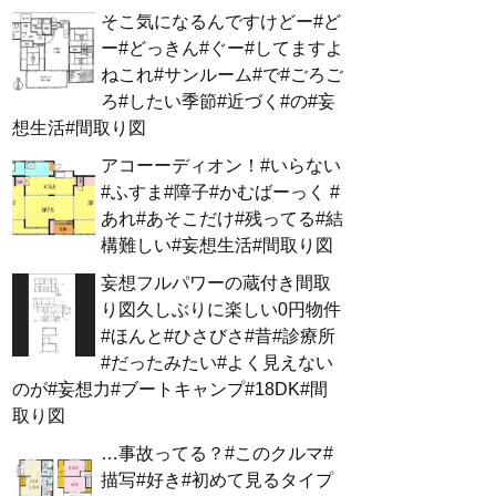
そこ気になるんですけどー#ど
ー#どっきん#ぐー#してますよ
ねこれ#サンルーム#で#ごろご
ろ#したい季節#近づく#の#妄
想生活#間取り図
アコーーディオン！#いらない
#ふすま#障子#かむばーっく #
あれ#あそこだけ#残ってる#結
構難しい#妄想生活#間取り図
妄想フルパワーの蔵付き間取
り図久しぶりに楽しい0円物件
#ほんと#ひさびさ#昔#診療所
#だったみたい#よく見えない
のが#妄想力#ブートキャンプ#18DK#間
取り図
…事故ってる？#このクルマ#
描写#好き#初めて見るタイプ