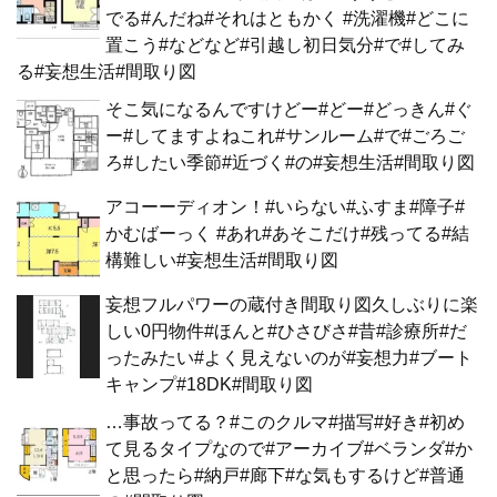
でる#んだね#それはともかく #洗濯機#どこに
置こう#などなど#引越し初日気分#で#してみ
る#妄想生活#間取り図
そこ気になるんですけどー#どー#どっきん#ぐ
ー#してますよねこれ#サンルーム#で#ごろご
ろ#したい季節#近づく#の#妄想生活#間取り図
アコーーディオン！#いらない#ふすま#障子#
かむばーっく #あれ#あそこだけ#残ってる#結
構難しい#妄想生活#間取り図
妄想フルパワーの蔵付き間取り図久しぶりに楽
しい0円物件#ほんと#ひさびさ#昔#診療所#だ
ったみたい#よく見えないのが#妄想力#ブート
キャンプ#18DK#間取り図
…事故ってる？#このクルマ#描写#好き#初め
て見るタイプなので#アーカイブ#ベランダ#か
と思ったら#納戸#廊下#な気もするけど#普通