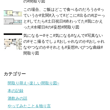
の#間取り図
この場合、ご飯はどこで食べるのだろうか#っ
ていうか#玄関#入って#どこに#出るの#ぼーっ
と#してたら#土日祝日#終わってた#我にかえ
った#水曜日#の#妄想#間取り図
気になるー#そこ#気になる#なんで#写真ない
の#そこ撮るでしょ#おしゃれなのか#おしゃれ
なやつなのか#それとも#妄想#いびつな曲線#
間取り図
カテゴリー
間取り萌え~楽しい間取り図~
本の記録
酒飲みの話
やってみたこと＆独り言