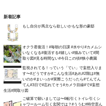
新着記事
もし自分が馬主なら欲しいかもな形の豪邸
オクラ君復活！#毎朝の日課 #水やり#カメムシ
いなくなる#復活する#嬉しい#猫みていて#間
取り図#見る時間ない#今日この頃#狭小農園
監視されてる！っていう「てい」で妄想入りま
す〜#どうですか#こんな生活#あれ#2階は#無
いのか#まいっか#実際こうだったら#てんてん
てん#3日で#忘れてそう#カメラ目線#で#妄想
生活#間取り図
ご破算で願いましては〜6帖引くトイレ引くシ
ャワールーム引く玄関では？#ううむ#時空歪ん