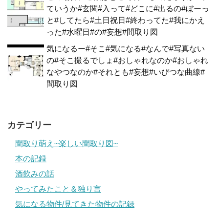
ていうか#玄関#入って#どこに#出るの#ぼーっ
と#してたら#土日祝日#終わってた#我にかえ
った#水曜日#の#妄想#間取り図
気になるー#そこ#気になる#なんで#写真ない
の#そこ撮るでしょ#おしゃれなのか#おしゃれ
なやつなのか#それとも#妄想#いびつな曲線#
間取り図
カテゴリー
間取り萌え~楽しい間取り図~
本の記録
酒飲みの話
やってみたこと＆独り言
気になる物件/見てきた物件の記録