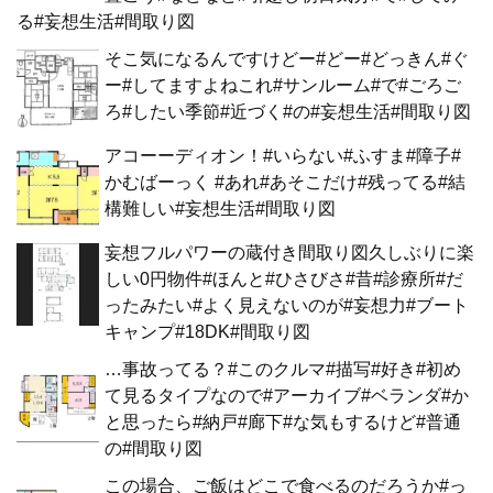
る#妄想生活#間取り図
そこ気になるんですけどー#どー#どっきん#ぐ
ー#してますよねこれ#サンルーム#で#ごろご
ろ#したい季節#近づく#の#妄想生活#間取り図
アコーーディオン！#いらない#ふすま#障子#
かむばーっく #あれ#あそこだけ#残ってる#結
構難しい#妄想生活#間取り図
妄想フルパワーの蔵付き間取り図久しぶりに楽
しい0円物件#ほんと#ひさびさ#昔#診療所#だ
ったみたい#よく見えないのが#妄想力#ブート
キャンプ#18DK#間取り図
…事故ってる？#このクルマ#描写#好き#初め
て見るタイプなので#アーカイブ#ベランダ#か
と思ったら#納戸#廊下#な気もするけど#普通
の#間取り図
この場合、ご飯はどこで食べるのだろうか#っ