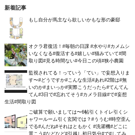
新着記事
もし自分が馬主なら欲しいかもな形の豪邸
オクラ君復活！#毎朝の日課 #水やり#カメムシ
いなくなる#復活する#嬉しい#猫みていて#間
取り図#見る時間ない#今日この頃#狭小農園
監視されてる！っていう「てい」で妄想入りま
す〜#どうですか#こんな生活#あれ#2階は#無
いのか#まいっか#実際こうだったら#てんてん
てん#3日で#忘れてそう#カメラ目線#で#妄想
生活#間取り図
ご破算で願いましては〜6帖引くトイレ引くシ
ャワールーム引く玄関では？#ううむ#時空歪ん
でる#んだね#それはともかく #洗濯機#どこに
置こう#などなど#引越し初日気分#で#してみ