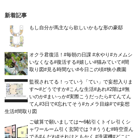
新着記事
もし自分が馬主なら欲しいかもな形の豪邸
オクラ君復活！#毎朝の日課 #水やり#カメムシ
いなくなる#復活する#嬉しい#猫みていて#間
取り図#見る時間ない#今日この頃#狭小農園
監視されてる！っていう「てい」で妄想入りま
す〜#どうですか#こんな生活#あれ#2階は#無
いのか#まいっか#実際こうだったら#てんてん
てん#3日で#忘れてそう#カメラ目線#で#妄想
生活#間取り図
ご破算で願いましては〜6帖引くトイレ引くシ
ャワールーム引く玄関では？#ううむ#時空歪ん
でる#んだね#それはともかく #洗濯機#どこに