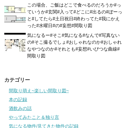
この場合、ご飯はどこで食べるのだろうか#っ
ていうか#玄関#入って#どこに#出るの#ぼーっ
と#してたら#土日祝日#終わってた#我にかえ
った#水曜日#の#妄想#間取り図
気になるー#そこ#気になる#なんで#写真ない
の#そこ撮るでしょ#おしゃれなのか#おしゃれ
なやつなのか#それとも#妄想#いびつな曲線#
間取り図
カテゴリー
間取り萌え~楽しい間取り図~
本の記録
酒飲みの話
やってみたこと＆独り言
気になる物件/見てきた物件の記録