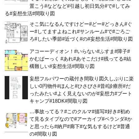
置こう#などなど#引越し初日気分#で#してみ
る#妄想生活#間取り図
そこ気になるんですけどー#どー#どっきん#ぐ
ー#してますよねこれ#サンルーム#で#ごろご
ろ#したい季節#近づく#の#妄想生活#間取り図
アコーーディオン！#いらない#ふすま#障子#
かむばーっく #あれ#あそこだけ#残ってる#結
構難しい#妄想生活#間取り図
妄想フルパワーの蔵付き間取り図久しぶりに楽
しい0円物件#ほんと#ひさびさ#昔#診療所#だ
ったみたい#よく見えないのが#妄想力#ブート
キャンプ#18DK#間取り図
…事故ってる？#このクルマ#描写#好き#初め
て見るタイプなので#アーカイブ#ベランダ#か
と思ったら#納戸#廊下#な気もするけど#普通
の#間取り図