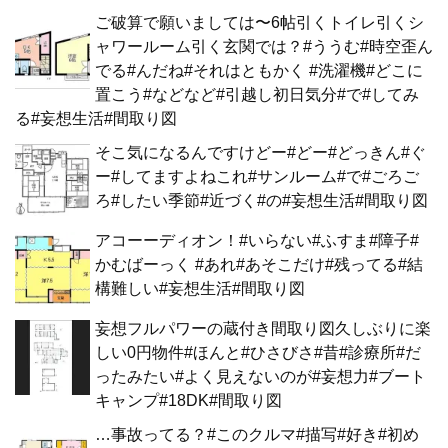
ご破算で願いましては〜6帖引くトイレ引くシ
ャワールーム引く玄関では？#ううむ#時空歪ん
でる#んだね#それはともかく #洗濯機#どこに
置こう#などなど#引越し初日気分#で#してみ
る#妄想生活#間取り図
そこ気になるんですけどー#どー#どっきん#ぐ
ー#してますよねこれ#サンルーム#で#ごろご
ろ#したい季節#近づく#の#妄想生活#間取り図
アコーーディオン！#いらない#ふすま#障子#
かむばーっく #あれ#あそこだけ#残ってる#結
構難しい#妄想生活#間取り図
妄想フルパワーの蔵付き間取り図久しぶりに楽
しい0円物件#ほんと#ひさびさ#昔#診療所#だ
ったみたい#よく見えないのが#妄想力#ブート
キャンプ#18DK#間取り図
…事故ってる？#このクルマ#描写#好き#初め