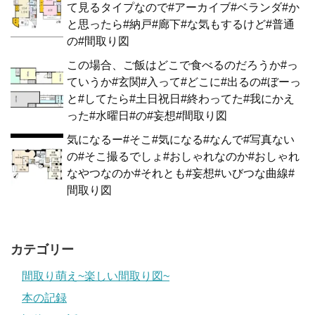
て見るタイプなので#アーカイブ#ベランダ#か
と思ったら#納戸#廊下#な気もするけど#普通
の#間取り図
この場合、ご飯はどこで食べるのだろうか#っ
ていうか#玄関#入って#どこに#出るの#ぼーっ
と#してたら#土日祝日#終わってた#我にかえ
った#水曜日#の#妄想#間取り図
気になるー#そこ#気になる#なんで#写真ない
の#そこ撮るでしょ#おしゃれなのか#おしゃれ
なやつなのか#それとも#妄想#いびつな曲線#
間取り図
カテゴリー
間取り萌え~楽しい間取り図~
本の記録