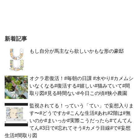
新着記事
もし自分が馬主なら欲しいかもな形の豪邸
オクラ君復活！#毎朝の日課 #水やり#カメムシ
いなくなる#復活する#嬉しい#猫みていて#間
取り図#見る時間ない#今日この頃#狭小農園
監視されてる！っていう「てい」で妄想入りま
す〜#どうですか#こんな生活#あれ#2階は#無
いのか#まいっか#実際こうだったら#てんてん
てん#3日で#忘れてそう#カメラ目線#で#妄想
生活#間取り図