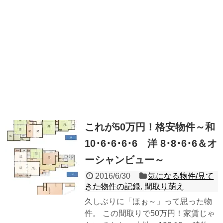
これが50万円！格安物件～和
10･6･6･6･6 洋 8･8･6･6＆オ
ーシャンビュー～
2016/6/30
気になる物件/見て
きた物件の記録
,
間取り萌え
久しぶりに「ほぉ～」って思った物
件。 この間取りで50万円！家賃じゃ