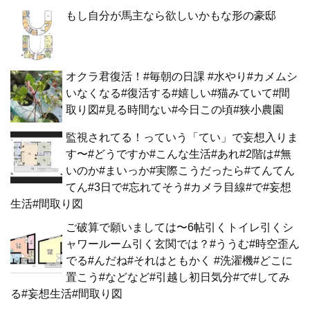
もし自分が馬主なら欲しいかもな形の豪邸
オクラ君復活！#毎朝の日課 #水やり#カメムシ
いなくなる#復活する#嬉しい#猫みていて#間
取り図#見る時間ない#今日この頃#狭小農園
監視されてる！っていう「てい」で妄想入りま
す〜#どうですか#こんな生活#あれ#2階は#無
いのか#まいっか#実際こうだったら#てんてん
てん#3日で#忘れてそう#カメラ目線#で#妄想
生活#間取り図
ご破算で願いましては〜6帖引くトイレ引くシ
ャワールーム引く玄関では？#ううむ#時空歪ん
でる#んだね#それはともかく #洗濯機#どこに
置こう#などなど#引越し初日気分#で#してみ
る#妄想生活#間取り図