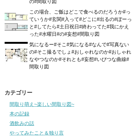
の#間取り図
この場合、ご飯はどこで食べるのだろうか#っ
ていうか#玄関#入って#どこに#出るの#ぼーっ
と#してたら#土日祝日#終わってた#我にかえ
った#水曜日#の#妄想#間取り図
気になるー#そこ#気になる#なんで#写真ない
の#そこ撮るでしょ#おしゃれなのか#おしゃれ
なやつなのか#それとも#妄想#いびつな曲線#
間取り図
カテゴリー
間取り萌え~楽しい間取り図~
本の記録
酒飲みの話
やってみたこと＆独り言