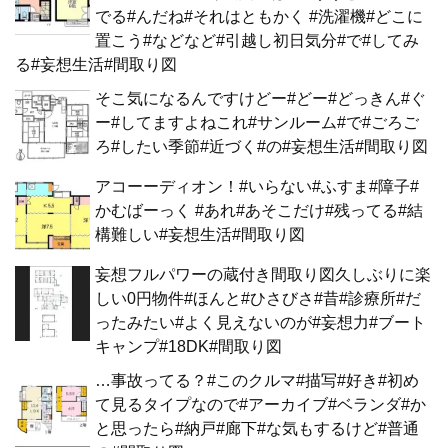
でる#んだね#それはともかく #洗濯機#どこに
置こう#などなど#引越し初日気分#で#してみ
る#妄想生活#間取り図
そこ気になるんですけどー#どー#どっきん#ぐ
ー#してますよねこれ#サンルーム#で#ごろご
ろ#したい季節#近づく#の#妄想生活#間取り図
アコーーディオン！#いらない#ふすま#障子#
かむばーっく #あれ#あそこだけ#残ってる#結
構難しい#妄想生活#間取り図
妄想フルパワーの蔵付き間取り図久しぶりに楽
しい0円物件#ほんと#ひさびさ#昔#診療所#だ
ったみたい#よく見えないのが#妄想力#ブート
キャンプ#18DK#間取り図
…事故ってる？#このクルマ#描写#好き#初め
て見るタイプなので#アーカイブ#ベランダ#か
と思ったら#納戸#廊下#な気もするけど#普通