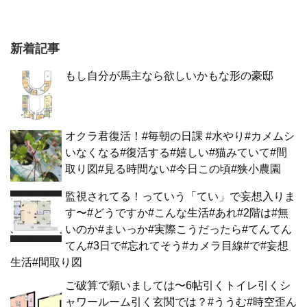
新着記事
もし自分が馬主なら欲しいかもな形の豪邸
オクラ君復活！#毎朝の日課 #水やり#カメムシ
いなくなる#復活する#嬉しい#猫みていて#間
取り図#見る時間ない#今日この頃#狭小農園
監視されてる！っていう「てい」で妄想入りま
す〜#どうですか#こんな生活#あれ#2階は#無
いのか#まいっか#実際こうだったら#てんてん
てん#3日で#忘れてそう#カメラ目線#で#妄想
生活#間取り図
ご破算で願いましては〜6帖引くトイレ引くシ
ャワールーム引く玄関では？#ううむ#時空歪ん