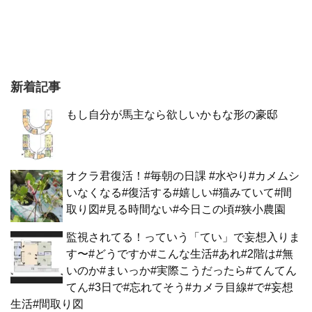
新着記事
もし自分が馬主なら欲しいかもな形の豪邸
オクラ君復活！#毎朝の日課 #水やり#カメムシ
いなくなる#復活する#嬉しい#猫みていて#間
取り図#見る時間ない#今日この頃#狭小農園
監視されてる！っていう「てい」で妄想入りま
す〜#どうですか#こんな生活#あれ#2階は#無
いのか#まいっか#実際こうだったら#てんてん
てん#3日で#忘れてそう#カメラ目線#で#妄想
生活#間取り図