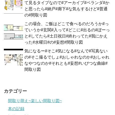
て見るタイプなので#アーカイブ#ベランダ#か
と思ったら#納戸#廊下#な気もするけど#普通
の#間取り図
この場合、ご飯はどこで食べるのだろうか#っ
ていうか#玄関#入って#どこに#出るの#ぼーっ
と#してたら#土日祝日#終わってた#我にかえ
った#水曜日#の#妄想#間取り図
気になるー#そこ#気になる#なんで#写真ない
の#そこ撮るでしょ#おしゃれなのか#おしゃれ
なやつなのか#それとも#妄想#いびつな曲線#
間取り図
カテゴリー
間取り萌え~楽しい間取り図~
本の記録