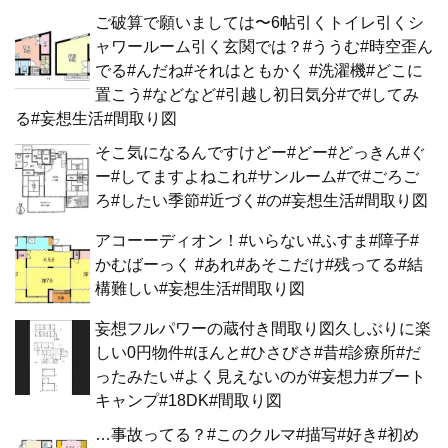
ご破算で願いましては〜6帖引くトイレ引くシ
ャワールーム引く玄関では？#ううむ#時空歪ん
でる#んだね#それはともかく #洗濯機#どこに
置こう#などなど#引越し初日気分#で#してみ
る#妄想生活#間取り図
そこ気になるんですけどー#どー#どっきん#ぐ
ー#してますよねこれ#サンルーム#で#ごろご
ろ#したい季節#近づく#の#妄想生活#間取り図
アコーーディオン！#いらない#ふすま#障子#
かむばーっく #あれ#あそこだけ#残ってる#結
構難しい#妄想生活#間取り図
妄想フルパワーの蔵付き間取り図久しぶりに楽
しい0円物件#ほんと#ひさびさ#昔#診療所#だ
ったみたい#よく見えないのが#妄想力#ブート
キャンプ#18DK#間取り図
…事故ってる？#このクルマ#描写#好き#初め