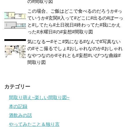
の#間取り図
この場合、ご飯はどこで食べるのだろうか#っ
ていうか#玄関#入って#どこに#出るの#ぼーっ
と#してたら#土日祝日#終わってた#我にかえ
った#水曜日#の#妄想#間取り図
気になるー#そこ#気になる#なんで#写真ない
の#そこ撮るでしょ#おしゃれなのか#おしゃれ
なやつなのか#それとも#妄想#いびつな曲線#
間取り図
カテゴリー
間取り萌え~楽しい間取り図~
本の記録
酒飲みの話
やってみたこと＆独り言