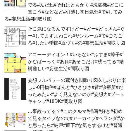
でる#んだね#それはともかく #洗濯機#どこに
置こう#などなど#引越し初日気分#で#してみ
る#妄想生活#間取り図
そこ気になるんですけどー#どー#どっきん#ぐ
ー#してますよねこれ#サンルーム#で#ごろご
ろ#したい季節#近づく#の#妄想生活#間取り図
アコーーディオン！#いらない#ふすま#障子#
かむばーっく #あれ#あそこだけ#残ってる#結
構難しい#妄想生活#間取り図
妄想フルパワーの蔵付き間取り図久しぶりに楽
しい0円物件#ほんと#ひさびさ#昔#診療所#だ
ったみたい#よく見えないのが#妄想力#ブート
キャンプ#18DK#間取り図
…事故ってる？#このクルマ#描写#好き#初め
て見るタイプなので#アーカイブ#ベランダ#か
と思ったら#納戸#廊下#な気もするけど#普通