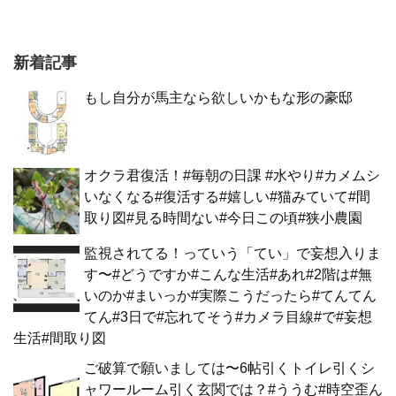
新着記事
もし自分が馬主なら欲しいかもな形の豪邸
オクラ君復活！#毎朝の日課 #水やり#カメムシ
いなくなる#復活する#嬉しい#猫みていて#間
取り図#見る時間ない#今日この頃#狭小農園
監視されてる！っていう「てい」で妄想入りま
す〜#どうですか#こんな生活#あれ#2階は#無
いのか#まいっか#実際こうだったら#てんてん
てん#3日で#忘れてそう#カメラ目線#で#妄想
生活#間取り図
ご破算で願いましては〜6帖引くトイレ引くシ
ャワールーム引く玄関では？#ううむ#時空歪ん