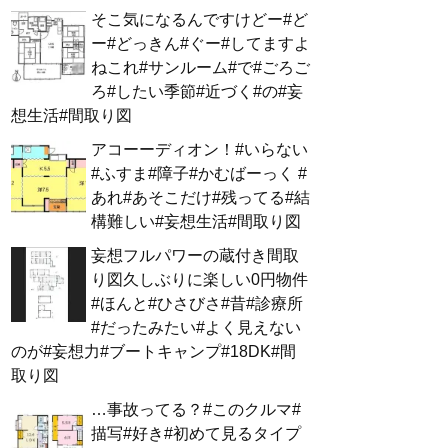
そこ気になるんですけどー#ど
ー#どっきん#ぐー#してますよ
ねこれ#サンルーム#で#ごろご
ろ#したい季節#近づく#の#妄
想生活#間取り図
アコーーディオン！#いらない
#ふすま#障子#かむばーっく #
あれ#あそこだけ#残ってる#結
構難しい#妄想生活#間取り図
妄想フルパワーの蔵付き間取
り図久しぶりに楽しい0円物件
#ほんと#ひさびさ#昔#診療所
#だったみたい#よく見えない
のが#妄想力#ブートキャンプ#18DK#間
取り図
…事故ってる？#このクルマ#
描写#好き#初めて見るタイプ