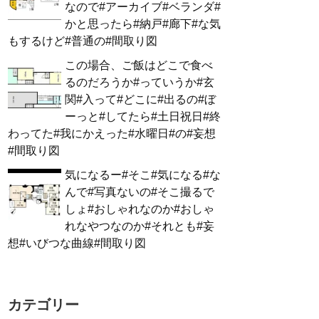
なので#アーカイブ#ベランダ#
かと思ったら#納戸#廊下#な気
もするけど#普通の#間取り図
この場合、ご飯はどこで食べ
るのだろうか#っていうか#玄
関#入って#どこに#出るの#ぼ
ーっと#してたら#土日祝日#終
わってた#我にかえった#水曜日#の#妄想
#間取り図
気になるー#そこ#気になる#な
んで#写真ないの#そこ撮るで
しょ#おしゃれなのか#おしゃ
れなやつなのか#それとも#妄
想#いびつな曲線#間取り図
カテゴリー