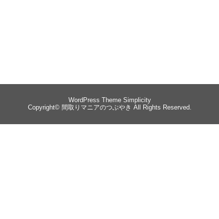
WordPress Theme
Simplicity
Copyright©
間取りマニアのつぶやき
All Rights Reserved.