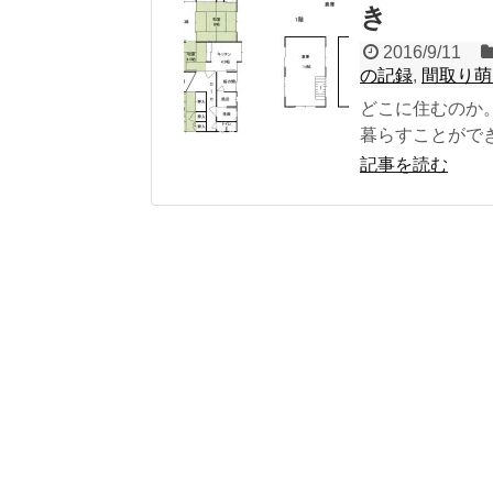
き
2016/9/11
の記録
,
間取り萌
どこに住むのか
暮らすことができ
記事を読む