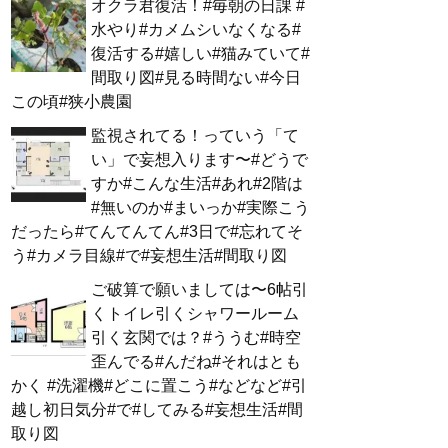
オクラ君復活！#毎朝の日課 #
水やり#カメムシいなくなる#
復活する#嬉しい#猫みていて#
間取り図#見る時間ない#今日
この頃#狭小農園
監視されてる！っていう「て
い」で妄想入ります〜#どうで
すか#こんな生活#あれ#2階は
#無いのか#まいっか#実際こう
だったら#てんてんてん#3日で#忘れてそ
う#カメラ目線#で#妄想生活#間取り図
ご破算で願いましては〜6帖引
くトイレ引くシャワールーム
引く玄関では？#ううむ#時空
歪んでる#んだね#それはとも
かく #洗濯機#どこに置こう#などなど#引
越し初日気分#で#してみる#妄想生活#間
取り図