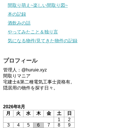
間取り萌え~楽しい間取り図~
本の記録
酒飲みの話
やってみたこと＆独り言
気になる物件/見てきた物件の記録
プロフィール
管理人：@huruie.xyz
間取りマニア
宅建士&第二種電気工事士資格有。
隠居用の物件を探す日々。
2026年8月
月
火
水
木
金
土
日
1
2
3
4
5
6
7
8
9