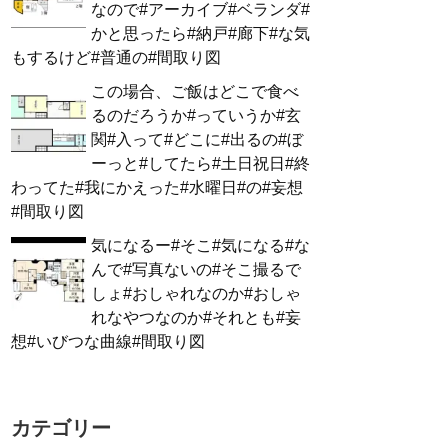
なので#アーカイブ#ベランダ#
かと思ったら#納戸#廊下#な気
もするけど#普通の#間取り図
この場合、ご飯はどこで食べ
るのだろうか#っていうか#玄
関#入って#どこに#出るの#ぼ
ーっと#してたら#土日祝日#終
わってた#我にかえった#水曜日#の#妄想
#間取り図
気になるー#そこ#気になる#な
んで#写真ないの#そこ撮るで
しょ#おしゃれなのか#おしゃ
れなやつなのか#それとも#妄
想#いびつな曲線#間取り図
カテゴリー