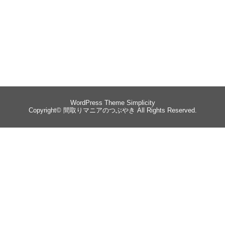
WordPress Theme
Simplicity
Copyright©
間取りマニアのつぶやき
All Rights Reserved.