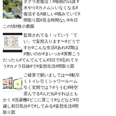
オクラ君復活！#毎朝の日課 #
水やり#カメムシいなくなる#
復活する#嬉しい#猫みていて#
間取り図#見る時間ない#今日
この頃#狭小農園
監視されてる！っていう「て
い」で妄想入ります〜#どうで
すか#こんな生活#あれ#2階は
#無いのか#まいっか#実際こう
だったら#てんてんてん#3日で#忘れてそ
う#カメラ目線#で#妄想生活#間取り図
ご破算で願いましては〜6帖引
くトイレ引くシャワールーム
引く玄関では？#ううむ#時空
歪んでる#んだね#それはとも
かく #洗濯機#どこに置こう#などなど#引
越し初日気分#で#してみる#妄想生活#間
取り図