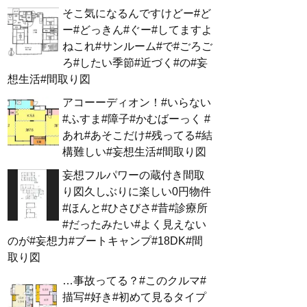
そこ気になるんですけどー#ど
ー#どっきん#ぐー#してますよ
ねこれ#サンルーム#で#ごろご
ろ#したい季節#近づく#の#妄
想生活#間取り図
アコーーディオン！#いらない
#ふすま#障子#かむばーっく #
あれ#あそこだけ#残ってる#結
構難しい#妄想生活#間取り図
妄想フルパワーの蔵付き間取
り図久しぶりに楽しい0円物件
#ほんと#ひさびさ#昔#診療所
#だったみたい#よく見えない
のが#妄想力#ブートキャンプ#18DK#間
取り図
…事故ってる？#このクルマ#
描写#好き#初めて見るタイプ