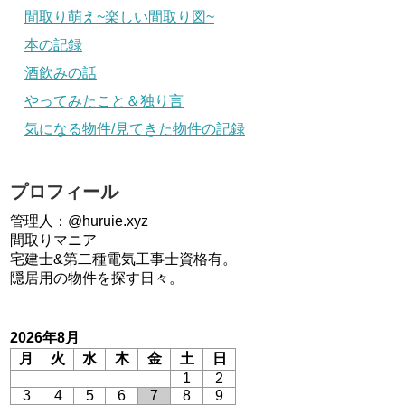
間取り萌え~楽しい間取り図~
本の記録
酒飲みの話
やってみたこと＆独り言
気になる物件/見てきた物件の記録
プロフィール
管理人：@huruie.xyz
間取りマニア
宅建士&第二種電気工事士資格有。
隠居用の物件を探す日々。
2026年8月
月
火
水
木
金
土
日
1
2
3
4
5
6
7
8
9