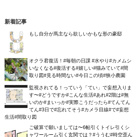
新着記事
もし自分が馬主なら欲しいかもな形の豪邸
オクラ君復活！#毎朝の日課 #水やり#カメムシ
いなくなる#復活する#嬉しい#猫みていて#間
取り図#見る時間ない#今日この頃#狭小農園
監視されてる！っていう「てい」で妄想入りま
す〜#どうですか#こんな生活#あれ#2階は#無
いのか#まいっか#実際こうだったら#てんてん
てん#3日で#忘れてそう#カメラ目線#で#妄想
生活#間取り図
ご破算で願いましては〜6帖引くトイレ引くシ
ャワールーム引く玄関では？#ううむ#時空歪ん