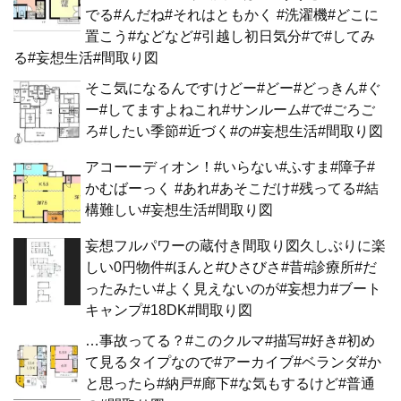
でる#んだね#それはともかく #洗濯機#どこに
置こう#などなど#引越し初日気分#で#してみ
る#妄想生活#間取り図
そこ気になるんですけどー#どー#どっきん#ぐ
ー#してますよねこれ#サンルーム#で#ごろご
ろ#したい季節#近づく#の#妄想生活#間取り図
アコーーディオン！#いらない#ふすま#障子#
かむばーっく #あれ#あそこだけ#残ってる#結
構難しい#妄想生活#間取り図
妄想フルパワーの蔵付き間取り図久しぶりに楽
しい0円物件#ほんと#ひさびさ#昔#診療所#だ
ったみたい#よく見えないのが#妄想力#ブート
キャンプ#18DK#間取り図
…事故ってる？#このクルマ#描写#好き#初め
て見るタイプなので#アーカイブ#ベランダ#か
と思ったら#納戸#廊下#な気もするけど#普通