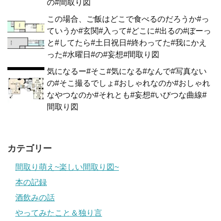
の#間取り図
この場合、ご飯はどこで食べるのだろうか#っ
ていうか#玄関#入って#どこに#出るの#ぼーっ
と#してたら#土日祝日#終わってた#我にかえ
った#水曜日#の#妄想#間取り図
気になるー#そこ#気になる#なんで#写真ない
の#そこ撮るでしょ#おしゃれなのか#おしゃれ
なやつなのか#それとも#妄想#いびつな曲線#
間取り図
カテゴリー
間取り萌え~楽しい間取り図~
本の記録
酒飲みの話
やってみたこと＆独り言