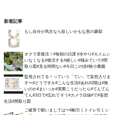
新着記事
もし自分が馬主なら欲しいかもな形の豪邸
オクラ君復活！#毎朝の日課 #水やり#カメムシ
いなくなる#復活する#嬉しい#猫みていて#間
取り図#見る時間ない#今日この頃#狭小農園
監視されてる！っていう「てい」で妄想入りま
す〜#どうですか#こんな生活#あれ#2階は#無
いのか#まいっか#実際こうだったら#てんてん
てん#3日で#忘れてそう#カメラ目線#で#妄想
生活#間取り図
ご破算で願いましては〜6帖引くトイレ引くシ