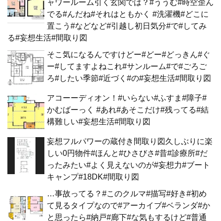
ャワールーム引く玄関では？#ううむ#時空歪ん
でる#んだね#それはともかく #洗濯機#どこに
置こう#などなど#引越し初日気分#で#してみ
る#妄想生活#間取り図
そこ気になるんですけどー#どー#どっきん#ぐ
ー#してますよねこれ#サンルーム#で#ごろご
ろ#したい季節#近づく#の#妄想生活#間取り図
アコーーディオン！#いらない#ふすま#障子#
かむばーっく #あれ#あそこだけ#残ってる#結
構難しい#妄想生活#間取り図
妄想フルパワーの蔵付き間取り図久しぶりに楽
しい0円物件#ほんと#ひさびさ#昔#診療所#だ
ったみたい#よく見えないのが#妄想力#ブート
キャンプ#18DK#間取り図
…事故ってる？#このクルマ#描写#好き#初め
て見るタイプなので#アーカイブ#ベランダ#か
と思ったら#納戸#廊下#な気もするけど#普通