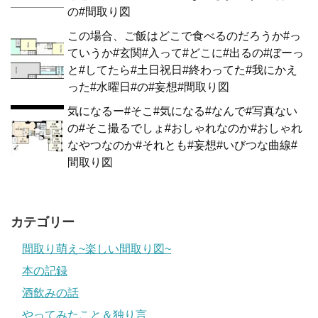
の#間取り図
この場合、ご飯はどこで食べるのだろうか#っ
ていうか#玄関#入って#どこに#出るの#ぼーっ
と#してたら#土日祝日#終わってた#我にかえ
った#水曜日#の#妄想#間取り図
気になるー#そこ#気になる#なんで#写真ない
の#そこ撮るでしょ#おしゃれなのか#おしゃれ
なやつなのか#それとも#妄想#いびつな曲線#
間取り図
カテゴリー
間取り萌え~楽しい間取り図~
本の記録
酒飲みの話
やってみたこと＆独り言