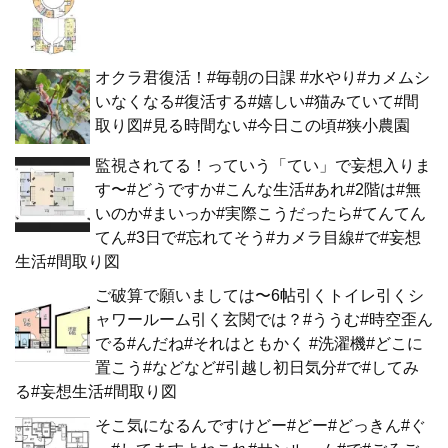
オクラ君復活！#毎朝の日課 #水やり#カメムシ
いなくなる#復活する#嬉しい#猫みていて#間
取り図#見る時間ない#今日この頃#狭小農園
監視されてる！っていう「てい」で妄想入りま
す〜#どうですか#こんな生活#あれ#2階は#無
いのか#まいっか#実際こうだったら#てんてん
てん#3日で#忘れてそう#カメラ目線#で#妄想
生活#間取り図
ご破算で願いましては〜6帖引くトイレ引くシ
ャワールーム引く玄関では？#ううむ#時空歪ん
でる#んだね#それはともかく #洗濯機#どこに
置こう#などなど#引越し初日気分#で#してみ
る#妄想生活#間取り図
そこ気になるんですけどー#どー#どっきん#ぐ