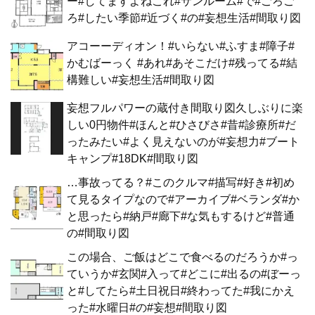
ー#してますよねこれ#サンルーム#で#ごろご
ろ#したい季節#近づく#の#妄想生活#間取り図
アコーーディオン！#いらない#ふすま#障子#
かむばーっく #あれ#あそこだけ#残ってる#結
構難しい#妄想生活#間取り図
妄想フルパワーの蔵付き間取り図久しぶりに楽
しい0円物件#ほんと#ひさびさ#昔#診療所#だ
ったみたい#よく見えないのが#妄想力#ブート
キャンプ#18DK#間取り図
…事故ってる？#このクルマ#描写#好き#初め
て見るタイプなので#アーカイブ#ベランダ#か
と思ったら#納戸#廊下#な気もするけど#普通
の#間取り図
この場合、ご飯はどこで食べるのだろうか#っ
ていうか#玄関#入って#どこに#出るの#ぼーっ
と#してたら#土日祝日#終わってた#我にかえ
った#水曜日#の#妄想#間取り図