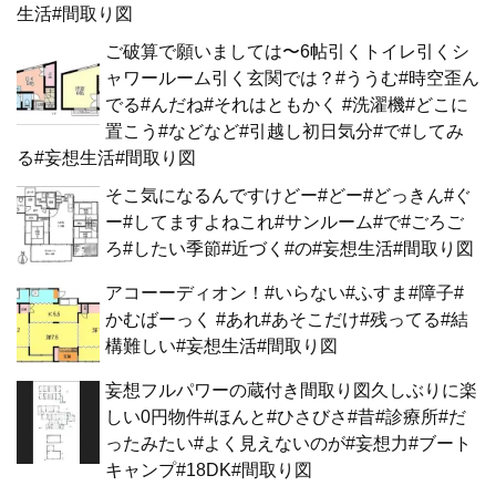
生活#間取り図
ご破算で願いましては〜6帖引くトイレ引くシ
ャワールーム引く玄関では？#ううむ#時空歪ん
でる#んだね#それはともかく #洗濯機#どこに
置こう#などなど#引越し初日気分#で#してみ
る#妄想生活#間取り図
そこ気になるんですけどー#どー#どっきん#ぐ
ー#してますよねこれ#サンルーム#で#ごろご
ろ#したい季節#近づく#の#妄想生活#間取り図
アコーーディオン！#いらない#ふすま#障子#
かむばーっく #あれ#あそこだけ#残ってる#結
構難しい#妄想生活#間取り図
妄想フルパワーの蔵付き間取り図久しぶりに楽
しい0円物件#ほんと#ひさびさ#昔#診療所#だ
ったみたい#よく見えないのが#妄想力#ブート
キャンプ#18DK#間取り図