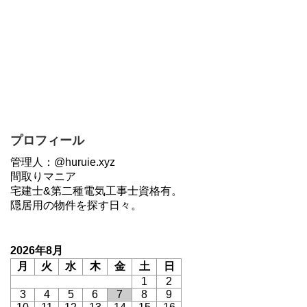
プロフィール
管理人：@huruie.xyz
間取りマニア
宅建士&第二種電気工事士資格有。
隠居用の物件を探す日々。
2026年8月
月
火
水
木
金
土
日
1
2
3
4
5
6
7
8
9