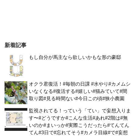
新着記事
もし自分が馬主なら欲しいかもな形の豪邸
オクラ君復活！#毎朝の日課 #水やり#カメムシ
いなくなる#復活する#嬉しい#猫みていて#間
取り図#見る時間ない#今日この頃#狭小農園
監視されてる！っていう「てい」で妄想入りま
す〜#どうですか#こんな生活#あれ#2階は#無
いのか#まいっか#実際こうだったら#てんてん
てん#3日で#忘れてそう#カメラ目線#で#妄想