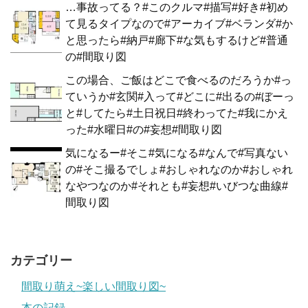
…事故ってる？#このクルマ#描写#好き#初め
て見るタイプなので#アーカイブ#ベランダ#か
と思ったら#納戸#廊下#な気もするけど#普通
の#間取り図
この場合、ご飯はどこで食べるのだろうか#っ
ていうか#玄関#入って#どこに#出るの#ぼーっ
と#してたら#土日祝日#終わってた#我にかえ
った#水曜日#の#妄想#間取り図
気になるー#そこ#気になる#なんで#写真ない
の#そこ撮るでしょ#おしゃれなのか#おしゃれ
なやつなのか#それとも#妄想#いびつな曲線#
間取り図
カテゴリー
間取り萌え~楽しい間取り図~
本の記録