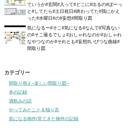
ていうか#玄関#入って#どこに#出るの#ぼーっ
と#してたら#土日祝日#終わってた#我にかえ
った#水曜日#の#妄想#間取り図
気になるー#そこ#気になる#なんで#写真ない
の#そこ撮るでしょ#おしゃれなのか#おしゃれ
なやつなのか#それとも#妄想#いびつな曲線#
間取り図
カテゴリー
間取り萌え~楽しい間取り図~
本の記録
酒飲みの話
やってみたこと＆独り言
気になる物件/見てきた物件の記録