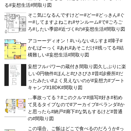
る#妄想生活#間取り図
そこ気になるんですけどー#どー#どっきん#ぐ
ー#してますよねこれ#サンルーム#で#ごろご
ろ#したい季節#近づく#の#妄想生活#間取り図
アコーーディオン！#いらない#ふすま#障子#
かむばーっく #あれ#あそこだけ#残ってる#結
構難しい#妄想生活#間取り図
妄想フルパワーの蔵付き間取り図久しぶりに楽
しい0円物件#ほんと#ひさびさ#昔#診療所#だ
ったみたい#よく見えないのが#妄想力#ブート
キャンプ#18DK#間取り図
…事故ってる？#このクルマ#描写#好き#初め
て見るタイプなので#アーカイブ#ベランダ#か
と思ったら#納戸#廊下#な気もするけど#普通
の#間取り図
この場合、ご飯はどこで食べるのだろうか#っ