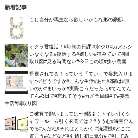
新着記事
もし自分が馬主なら欲しいかもな形の豪邸
オクラ君復活！#毎朝の日課 #水やり#カメムシ
いなくなる#復活する#嬉しい#猫みていて#間
取り図#見る時間ない#今日この頃#狭小農園
監視されてる！っていう「てい」で妄想入りま
す〜#どうですか#こんな生活#あれ#2階は#無
いのか#まいっか#実際こうだったら#てんてん
てん#3日で#忘れてそう#カメラ目線#で#妄想
生活#間取り図
ご破算で願いましては〜6帖引くトイレ引くシ
ャワールーム引く玄関では？#ううむ#時空歪ん
でる#んだね#それはともかく #洗濯機#どこに
置こう#などなど#引越し初日気分#で#してみ