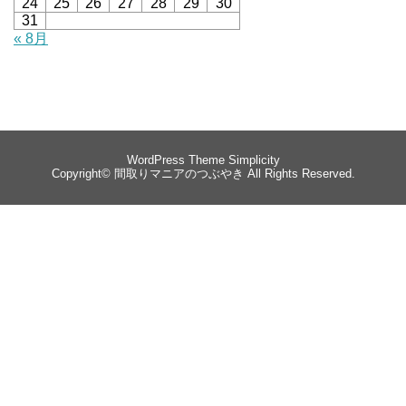
24
25
26
27
28
29
30
31
« 8月
WordPress Theme
Simplicity
Copyright©
間取りマニアのつぶやき
All Rights Reserved.