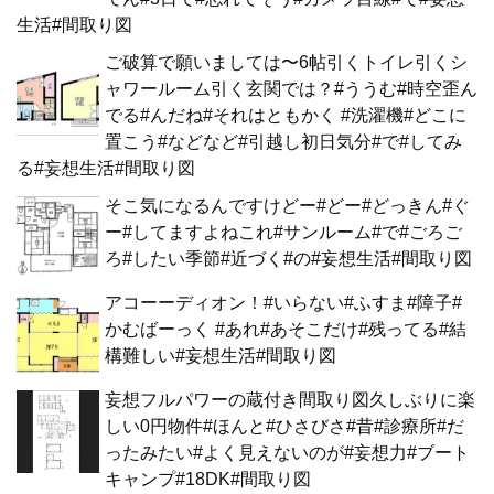
生活#間取り図
ご破算で願いましては〜6帖引くトイレ引くシ
ャワールーム引く玄関では？#ううむ#時空歪ん
でる#んだね#それはともかく #洗濯機#どこに
置こう#などなど#引越し初日気分#で#してみ
る#妄想生活#間取り図
そこ気になるんですけどー#どー#どっきん#ぐ
ー#してますよねこれ#サンルーム#で#ごろご
ろ#したい季節#近づく#の#妄想生活#間取り図
アコーーディオン！#いらない#ふすま#障子#
かむばーっく #あれ#あそこだけ#残ってる#結
構難しい#妄想生活#間取り図
妄想フルパワーの蔵付き間取り図久しぶりに楽
しい0円物件#ほんと#ひさびさ#昔#診療所#だ
ったみたい#よく見えないのが#妄想力#ブート
キャンプ#18DK#間取り図