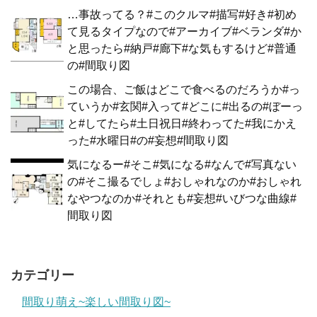
…事故ってる？#このクルマ#描写#好き#初め
て見るタイプなので#アーカイブ#ベランダ#か
と思ったら#納戸#廊下#な気もするけど#普通
の#間取り図
この場合、ご飯はどこで食べるのだろうか#っ
ていうか#玄関#入って#どこに#出るの#ぼーっ
と#してたら#土日祝日#終わってた#我にかえ
った#水曜日#の#妄想#間取り図
気になるー#そこ#気になる#なんで#写真ない
の#そこ撮るでしょ#おしゃれなのか#おしゃれ
なやつなのか#それとも#妄想#いびつな曲線#
間取り図
カテゴリー
間取り萌え~楽しい間取り図~