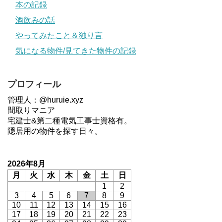
本の記録
酒飲みの話
やってみたこと＆独り言
気になる物件/見てきた物件の記録
プロフィール
管理人：@huruie.xyz
間取りマニア
宅建士&第二種電気工事士資格有。
隠居用の物件を探す日々。
2026年8月
月
火
水
木
金
土
日
1
2
3
4
5
6
7
8
9
10
11
12
13
14
15
16
17
18
19
20
21
22
23