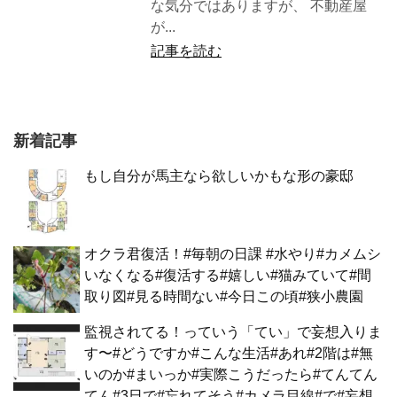
な気分ではありますが、 不動産屋
が...
記事を読む
新着記事
もし自分が馬主なら欲しいかもな形の豪邸
オクラ君復活！#毎朝の日課 #水やり#カメムシ
いなくなる#復活する#嬉しい#猫みていて#間
取り図#見る時間ない#今日この頃#狭小農園
監視されてる！っていう「てい」で妄想入りま
す〜#どうですか#こんな生活#あれ#2階は#無
いのか#まいっか#実際こうだったら#てんてん
てん#3日で#忘れてそう#カメラ目線#で#妄想