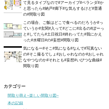
て見るタイプなので#アーカイブ#ベランダ#か
と思ったら#納戸#廊下#な気もするけど#普通
の#間取り図
この場合、ご飯はどこで食べるのだろうか#っ
ていうか#玄関#入って#どこに#出るの#ぼーっ
と#してたら#土日祝日#終わってた#我にかえ
った#水曜日#の#妄想#間取り図
気になるー#そこ#気になる#なんで#写真ない
の#そこ撮るでしょ#おしゃれなのか#おしゃれ
なやつなのか#それとも#妄想#いびつな曲線#
間取り図
カテゴリー
間取り萌え~楽しい間取り図~
本の記録