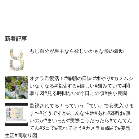
新着記事
もし自分が馬主なら欲しいかもな形の豪邸
オクラ君復活！#毎朝の日課 #水やり#カメムシ
いなくなる#復活する#嬉しい#猫みていて#間
取り図#見る時間ない#今日この頃#狭小農園
監視されてる！っていう「てい」で妄想入りま
す〜#どうですか#こんな生活#あれ#2階は#無
いのか#まいっか#実際こうだったら#てんてん
てん#3日で#忘れてそう#カメラ目線#で#妄想
生活#間取り図