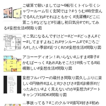
ご破算で願いましては〜6帖引くトイレ引くシ
ャワールーム引く玄関では？#ううむ#時空歪ん
でる#んだね#それはともかく #洗濯機#どこに
置こう#などなど#引越し初日気分#で#してみ
る#妄想生活#間取り図
そこ気になるんですけどー#どー#どっきん#ぐ
ー#してますよねこれ#サンルーム#で#ごろご
ろ#したい季節#近づく#の#妄想生活#間取り図
アコーーディオン！#いらない#ふすま#障子#
かむばーっく #あれ#あそこだけ#残ってる#結
構難しい#妄想生活#間取り図
妄想フルパワーの蔵付き間取り図久しぶりに楽
しい0円物件#ほんと#ひさびさ#昔#診療所#だ
ったみたい#よく見えないのが#妄想力#ブート
キャンプ#18DK#間取り図
…事故ってる？#このクルマ#描写#好き#初め