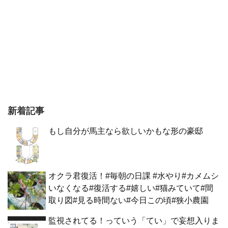
新着記事
もし自分が馬主なら欲しいかもな形の豪邸
オクラ君復活！#毎朝の日課 #水やり#カメムシ
いなくなる#復活する#嬉しい#猫みていて#間
取り図#見る時間ない#今日この頃#狭小農園
監視されてる！っていう「てい」で妄想入りま