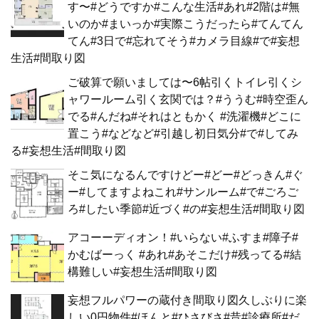
す〜#どうですか#こんな生活#あれ#2階は#無
いのか#まいっか#実際こうだったら#てんてん
てん#3日で#忘れてそう#カメラ目線#で#妄想
生活#間取り図
ご破算で願いましては〜6帖引くトイレ引くシ
ャワールーム引く玄関では？#ううむ#時空歪ん
でる#んだね#それはともかく #洗濯機#どこに
置こう#などなど#引越し初日気分#で#してみ
る#妄想生活#間取り図
そこ気になるんですけどー#どー#どっきん#ぐ
ー#してますよねこれ#サンルーム#で#ごろご
ろ#したい季節#近づく#の#妄想生活#間取り図
アコーーディオン！#いらない#ふすま#障子#
かむばーっく #あれ#あそこだけ#残ってる#結
構難しい#妄想生活#間取り図
妄想フルパワーの蔵付き間取り図久しぶりに楽
しい0円物件#ほんと#ひさびさ#昔#診療所#だ