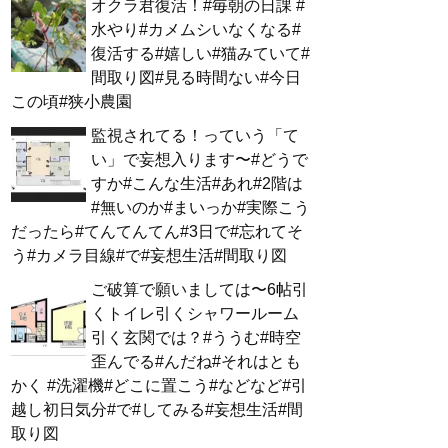
オクラ君復活！#毎朝の日課 #
水やり#カメムシいなくなる#
復活する#嬉しい#猫みていて#
間取り図#見る時間ない#今日
この頃#狭小農園
監視されてる！っていう「て
い」で妄想入ります〜#どうで
すか#こんな生活#あれ#2階は
#無いのか#まいっか#実際こう
だったら#てんてんてん#3日で#忘れてそ
う#カメラ目線#で#妄想生活#間取り図
ご破算で願いましては〜6帖引
くトイレ引くシャワールーム
引く玄関では？#ううむ#時空
歪んでる#んだね#それはとも
かく #洗濯機#どこに置こう#などなど#引
越し初日気分#で#してみる#妄想生活#間
取り図