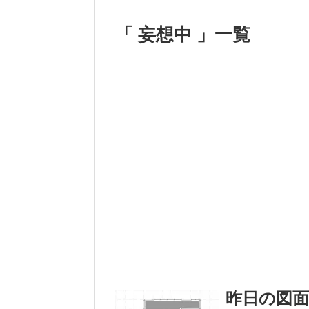
「 妄想中 」一覧
昨日の図