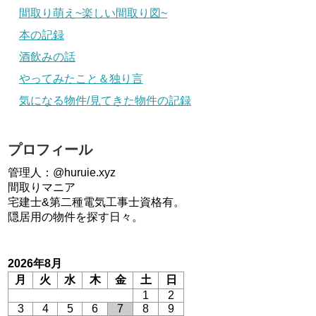
間取り萌え~楽しい間取り図~
本の記録
酒飲みの話
やってみたこと＆独り言
気になる物件/見てきた物件の記録
プロフィール
管理人：@huruie.xyz
間取りマニア
宅建士&第二種電気工事士資格有。
隠居用の物件を探す日々。
2026年8月
月
火
水
木
金
土
日
1
2
3
4
5
6
7
8
9