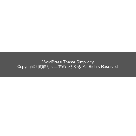
WordPress Theme
Simplicity
Copyright©
間取りマニアのつぶやき
All Rights Reserved.