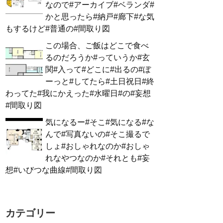
なので#アーカイブ#ベランダ#
かと思ったら#納戸#廊下#な気
もするけど#普通の#間取り図
この場合、ご飯はどこで食べ
るのだろうか#っていうか#玄
関#入って#どこに#出るの#ぼ
ーっと#してたら#土日祝日#終
わってた#我にかえった#水曜日#の#妄想
#間取り図
気になるー#そこ#気になる#な
んで#写真ないの#そこ撮るで
しょ#おしゃれなのか#おしゃ
れなやつなのか#それとも#妄
想#いびつな曲線#間取り図
カテゴリー