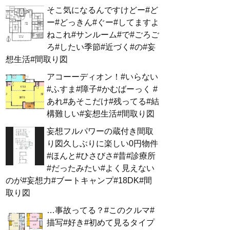
そこ気になるんですけどー#ど
ー#どっきん#ぐー#してますよ
ねこれ#サンルーム#で#ごろご
ろ#したい季節#近づく#の#妄
想生活#間取り図
アコーーディオン！#いらない
#ふすま#障子#かむばーっく #
あれ#あそこだけ#残ってる#結
構難しい#妄想生活#間取り図
妄想フルパワーの蔵付き間取
り図久しぶりに楽しい0円物件
#ほんと#ひさびさ#昔#診療所
#だったみたい#よく見えない
のが#妄想力#ブートキャンプ#18DK#間
取り図
…事故ってる？#このクルマ#
描写#好き#初めて見るタイプ