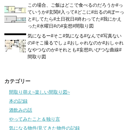
この場合、ご飯はどこで食べるのだろうか#っ
ていうか#玄関#入って#どこに#出るの#ぼーっ
と#してたら#土日祝日#終わってた#我にかえ
った#水曜日#の#妄想#間取り図
気になるー#そこ#気になる#なんで#写真ない
の#そこ撮るでしょ#おしゃれなのか#おしゃれ
なやつなのか#それとも#妄想#いびつな曲線#
間取り図
カテゴリー
間取り萌え~楽しい間取り図~
本の記録
酒飲みの話
やってみたこと＆独り言
気になる物件/見てきた物件の記録