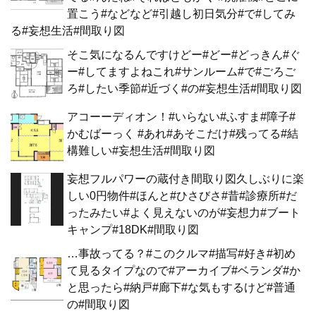
置こう#などなど#引越し初日気分#で#してみ
る#妄想生活#間取り図
そこ気になるんですけどー#どー#どっきん#ぐ
ー#してますよねこれ#サンルーム#で#ごろご
ろ#したい季節#近づく#の#妄想生活#間取り図
アコーーディオン！#いらない#ふすま#障子#
かむばーっく #あれ#あそこだけ#残ってる#結
構難しい#妄想生活#間取り図
妄想フルパワーの蔵付き間取り図久しぶりに楽
しい0円物件#ほんと#ひさびさ#昔#診療所#だ
ったみたい#よく見えないのが#妄想力#ブート
キャンプ#18DK#間取り図
…事故ってる？#このクルマ#描写#好き#初め
て見るタイプなので#アーカイブ#ベランダ#か
と思ったら#納戸#廊下#な気もするけど#普通
の#間取り図