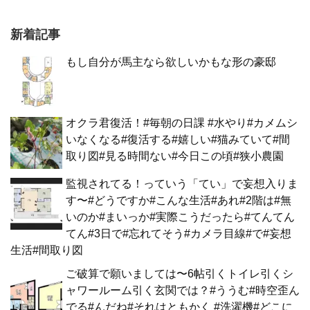
新着記事
もし自分が馬主なら欲しいかもな形の豪邸
オクラ君復活！#毎朝の日課 #水やり#カメムシ
いなくなる#復活する#嬉しい#猫みていて#間
取り図#見る時間ない#今日この頃#狭小農園
監視されてる！っていう「てい」で妄想入りま
す〜#どうですか#こんな生活#あれ#2階は#無
いのか#まいっか#実際こうだったら#てんてん
てん#3日で#忘れてそう#カメラ目線#で#妄想
生活#間取り図
ご破算で願いましては〜6帖引くトイレ引くシ
ャワールーム引く玄関では？#ううむ#時空歪ん
でる#んだね#それはともかく #洗濯機#どこに