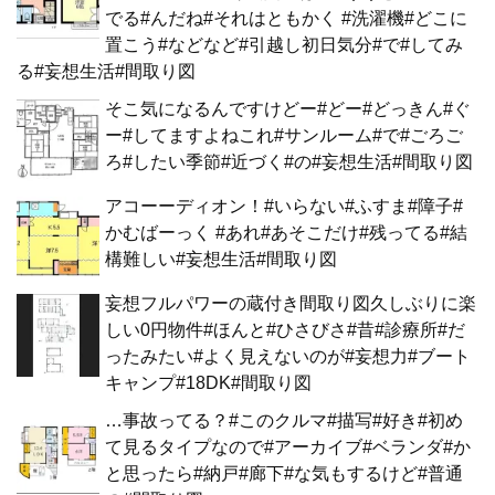
でる#んだね#それはともかく #洗濯機#どこに
置こう#などなど#引越し初日気分#で#してみ
る#妄想生活#間取り図
そこ気になるんですけどー#どー#どっきん#ぐ
ー#してますよねこれ#サンルーム#で#ごろご
ろ#したい季節#近づく#の#妄想生活#間取り図
アコーーディオン！#いらない#ふすま#障子#
かむばーっく #あれ#あそこだけ#残ってる#結
構難しい#妄想生活#間取り図
妄想フルパワーの蔵付き間取り図久しぶりに楽
しい0円物件#ほんと#ひさびさ#昔#診療所#だ
ったみたい#よく見えないのが#妄想力#ブート
キャンプ#18DK#間取り図
…事故ってる？#このクルマ#描写#好き#初め
て見るタイプなので#アーカイブ#ベランダ#か
と思ったら#納戸#廊下#な気もするけど#普通