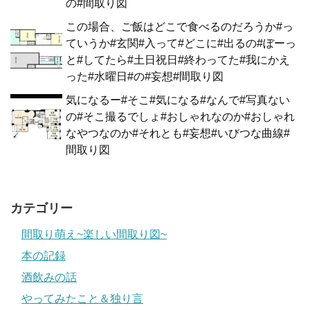
の#間取り図
この場合、ご飯はどこで食べるのだろうか#っ
ていうか#玄関#入って#どこに#出るの#ぼーっ
と#してたら#土日祝日#終わってた#我にかえ
った#水曜日#の#妄想#間取り図
気になるー#そこ#気になる#なんで#写真ない
の#そこ撮るでしょ#おしゃれなのか#おしゃれ
なやつなのか#それとも#妄想#いびつな曲線#
間取り図
カテゴリー
間取り萌え~楽しい間取り図~
本の記録
酒飲みの話
やってみたこと＆独り言