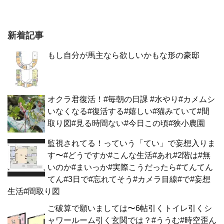
新着記事
もし自分が馬主なら欲しいかもな形の豪邸
オクラ君復活！#毎朝の日課 #水やり#カメムシ
いなくなる#復活する#嬉しい#猫みていて#間
取り図#見る時間ない#今日この頃#狭小農園
監視されてる！っていう「てい」で妄想入りま
す〜#どうですか#こんな生活#あれ#2階は#無
いのか#まいっか#実際こうだったら#てんてん
てん#3日で#忘れてそう#カメラ目線#で#妄想
生活#間取り図
ご破算で願いましては〜6帖引くトイレ引くシ
ャワールーム引く玄関では？#ううむ#時空歪ん