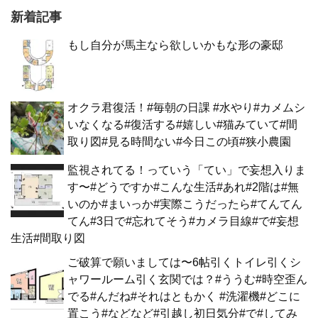
新着記事
もし自分が馬主なら欲しいかもな形の豪邸
オクラ君復活！#毎朝の日課 #水やり#カメムシ
いなくなる#復活する#嬉しい#猫みていて#間
取り図#見る時間ない#今日この頃#狭小農園
監視されてる！っていう「てい」で妄想入りま
す〜#どうですか#こんな生活#あれ#2階は#無
いのか#まいっか#実際こうだったら#てんてん
てん#3日で#忘れてそう#カメラ目線#で#妄想
生活#間取り図
ご破算で願いましては〜6帖引くトイレ引くシ
ャワールーム引く玄関では？#ううむ#時空歪ん
でる#んだね#それはともかく #洗濯機#どこに
置こう#などなど#引越し初日気分#で#してみ