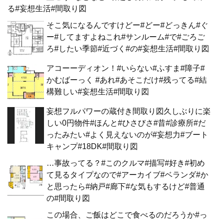
る#妄想生活#間取り図
そこ気になるんですけどー#どー#どっきん#ぐ
ー#してますよねこれ#サンルーム#で#ごろご
ろ#したい季節#近づく#の#妄想生活#間取り図
アコーーディオン！#いらない#ふすま#障子#
かむばーっく #あれ#あそこだけ#残ってる#結
構難しい#妄想生活#間取り図
妄想フルパワーの蔵付き間取り図久しぶりに楽
しい0円物件#ほんと#ひさびさ#昔#診療所#だ
ったみたい#よく見えないのが#妄想力#ブート
キャンプ#18DK#間取り図
…事故ってる？#このクルマ#描写#好き#初め
て見るタイプなので#アーカイブ#ベランダ#か
と思ったら#納戸#廊下#な気もするけど#普通
の#間取り図
この場合、ご飯はどこで食べるのだろうか#っ