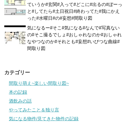
ていうか#玄関#入って#どこに#出るの#ぼーっ
と#してたら#土日祝日#終わってた#我にかえ
った#水曜日#の#妄想#間取り図
気になるー#そこ#気になる#なんで#写真ない
の#そこ撮るでしょ#おしゃれなのか#おしゃれ
なやつなのか#それとも#妄想#いびつな曲線#
間取り図
カテゴリー
間取り萌え~楽しい間取り図~
本の記録
酒飲みの話
やってみたこと＆独り言
気になる物件/見てきた物件の記録