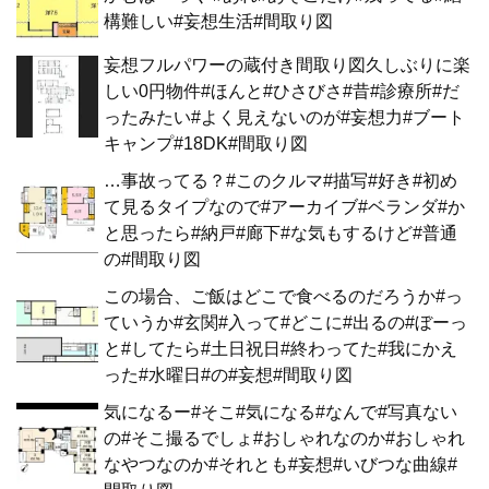
構難しい#妄想生活#間取り図
妄想フルパワーの蔵付き間取り図久しぶりに楽
しい0円物件#ほんと#ひさびさ#昔#診療所#だ
ったみたい#よく見えないのが#妄想力#ブート
キャンプ#18DK#間取り図
…事故ってる？#このクルマ#描写#好き#初め
て見るタイプなので#アーカイブ#ベランダ#か
と思ったら#納戸#廊下#な気もするけど#普通
の#間取り図
この場合、ご飯はどこで食べるのだろうか#っ
ていうか#玄関#入って#どこに#出るの#ぼーっ
と#してたら#土日祝日#終わってた#我にかえ
った#水曜日#の#妄想#間取り図
気になるー#そこ#気になる#なんで#写真ない
の#そこ撮るでしょ#おしゃれなのか#おしゃれ
なやつなのか#それとも#妄想#いびつな曲線#