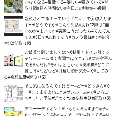
いなくなる#復活する#嬉しい#猫みていて#間
取り図#見る時間ない#今日この頃#狭小農園
監視されてる！っていう「てい」で妄想入りま
す〜#どうですか#こんな生活#あれ#2階は#無
いのか#まいっか#実際こうだったら#てんてん
てん#3日で#忘れてそう#カメラ目線#で#妄想
生活#間取り図
ご破算で願いましては〜6帖引くトイレ引くシ
ャワールーム引く玄関では？#ううむ#時空歪ん
でる#んだね#それはともかく #洗濯機#どこに
置こう#などなど#引越し初日気分#で#してみ
る#妄想生活#間取り図
そこ気になるんですけどー#どー#どっきん#ぐ
ー#してますよねこれ#サンルーム#で#ごろご
ろ#したい季節#近づく#の#妄想生活#間取り図
アコーーディオン！#いらない#ふすま#障子#
かむばーっく #あれ#あそこだけ#残ってる#結