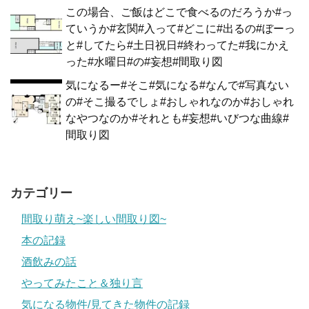
この場合、ご飯はどこで食べるのだろうか#っ
ていうか#玄関#入って#どこに#出るの#ぼーっ
と#してたら#土日祝日#終わってた#我にかえ
った#水曜日#の#妄想#間取り図
気になるー#そこ#気になる#なんで#写真ない
の#そこ撮るでしょ#おしゃれなのか#おしゃれ
なやつなのか#それとも#妄想#いびつな曲線#
間取り図
カテゴリー
間取り萌え~楽しい間取り図~
本の記録
酒飲みの話
やってみたこと＆独り言
気になる物件/見てきた物件の記録