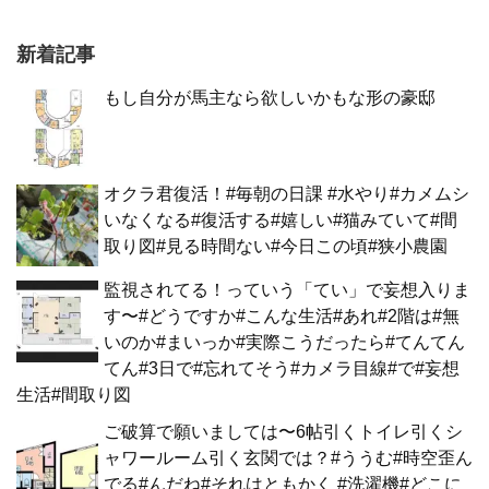
新着記事
もし自分が馬主なら欲しいかもな形の豪邸
オクラ君復活！#毎朝の日課 #水やり#カメムシ
いなくなる#復活する#嬉しい#猫みていて#間
取り図#見る時間ない#今日この頃#狭小農園
監視されてる！っていう「てい」で妄想入りま
す〜#どうですか#こんな生活#あれ#2階は#無
いのか#まいっか#実際こうだったら#てんてん
てん#3日で#忘れてそう#カメラ目線#で#妄想
生活#間取り図
ご破算で願いましては〜6帖引くトイレ引くシ
ャワールーム引く玄関では？#ううむ#時空歪ん
でる#んだね#それはともかく #洗濯機#どこに