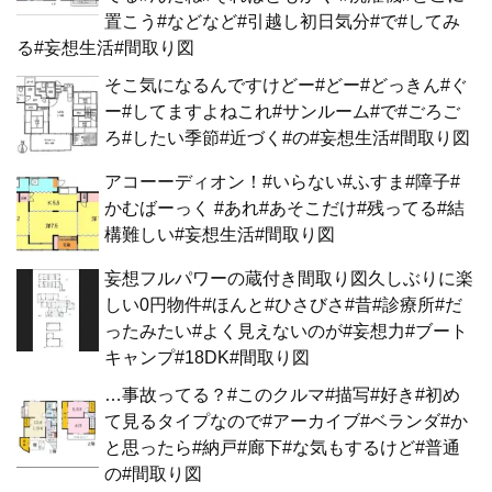
置こう#などなど#引越し初日気分#で#してみ
る#妄想生活#間取り図
そこ気になるんですけどー#どー#どっきん#ぐ
ー#してますよねこれ#サンルーム#で#ごろご
ろ#したい季節#近づく#の#妄想生活#間取り図
アコーーディオン！#いらない#ふすま#障子#
かむばーっく #あれ#あそこだけ#残ってる#結
構難しい#妄想生活#間取り図
妄想フルパワーの蔵付き間取り図久しぶりに楽
しい0円物件#ほんと#ひさびさ#昔#診療所#だ
ったみたい#よく見えないのが#妄想力#ブート
キャンプ#18DK#間取り図
…事故ってる？#このクルマ#描写#好き#初め
て見るタイプなので#アーカイブ#ベランダ#か
と思ったら#納戸#廊下#な気もするけど#普通
の#間取り図