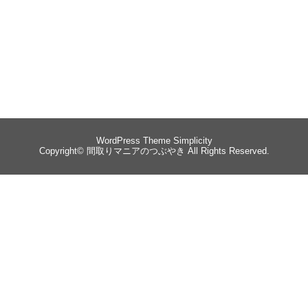
WordPress Theme
Simplicity
Copyright©
間取りマニアのつぶやき
All Rights Reserved.