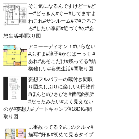
そこ気になるんですけどー#ど
ー#どっきん#ぐー#してますよ
ねこれ#サンルーム#で#ごろご
ろ#したい季節#近づく#の#妄
想生活#間取り図
アコーーディオン！#いらない
#ふすま#障子#かむばーっく #
あれ#あそこだけ#残ってる#結
構難しい#妄想生活#間取り図
妄想フルパワーの蔵付き間取
り図久しぶりに楽しい0円物件
#ほんと#ひさびさ#昔#診療所
#だったみたい#よく見えない
のが#妄想力#ブートキャンプ#18DK#間
取り図
…事故ってる？#このクルマ#
描写#好き#初めて見るタイプ