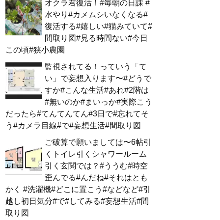
オクラ君復活！#毎朝の日課 #
水やり#カメムシいなくなる#
復活する#嬉しい#猫みていて#
間取り図#見る時間ない#今日
この頃#狭小農園
監視されてる！っていう「て
い」で妄想入ります〜#どうで
すか#こんな生活#あれ#2階は
#無いのか#まいっか#実際こう
だったら#てんてんてん#3日で#忘れてそ
う#カメラ目線#で#妄想生活#間取り図
ご破算で願いましては〜6帖引
くトイレ引くシャワールーム
引く玄関では？#ううむ#時空
歪んでる#んだね#それはとも
かく #洗濯機#どこに置こう#などなど#引
越し初日気分#で#してみる#妄想生活#間
取り図