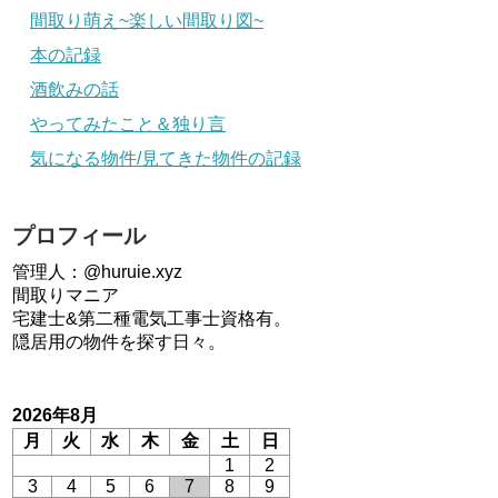
間取り萌え~楽しい間取り図~
本の記録
酒飲みの話
やってみたこと＆独り言
気になる物件/見てきた物件の記録
プロフィール
管理人：@huruie.xyz
間取りマニア
宅建士&第二種電気工事士資格有。
隠居用の物件を探す日々。
2026年8月
月
火
水
木
金
土
日
1
2
3
4
5
6
7
8
9