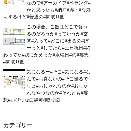
なので#アーカイブ#ベランダ#
かと思ったら#納戸#廊下#な気
もするけど#普通の#間取り図
この場合、ご飯はどこで食べ
るのだろうか#っていうか#玄
関#入って#どこに#出るの#ぼ
ーっと#してたら#土日祝日#終
わってた#我にかえった#水曜日#の#妄想
#間取り図
気になるー#そこ#気になる#な
んで#写真ないの#そこ撮るで
しょ#おしゃれなのか#おしゃ
れなやつなのか#それとも#妄
想#いびつな曲線#間取り図
カテゴリー