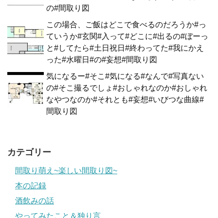
の#間取り図
この場合、ご飯はどこで食べるのだろうか#っ
ていうか#玄関#入って#どこに#出るの#ぼーっ
と#してたら#土日祝日#終わってた#我にかえ
った#水曜日#の#妄想#間取り図
気になるー#そこ#気になる#なんで#写真ない
の#そこ撮るでしょ#おしゃれなのか#おしゃれ
なやつなのか#それとも#妄想#いびつな曲線#
間取り図
カテゴリー
間取り萌え~楽しい間取り図~
本の記録
酒飲みの話
やってみたこと＆独り言