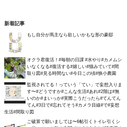
新着記事
もし自分が馬主なら欲しいかもな形の豪邸
オクラ君復活！#毎朝の日課 #水やり#カメムシ
いなくなる#復活する#嬉しい#猫みていて#間
取り図#見る時間ない#今日この頃#狭小農園
監視されてる！っていう「てい」で妄想入りま
す〜#どうですか#こんな生活#あれ#2階は#無
いのか#まいっか#実際こうだったら#てんてん
てん#3日で#忘れてそう#カメラ目線#で#妄想
生活#間取り図
ご破算で願いましては〜6帖引くトイレ引くシ