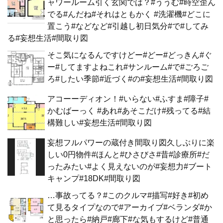
ャワールーム引く玄関では？#ううむ#時空歪ん
でる#んだね#それはともかく #洗濯機#どこに
置こう#などなど#引越し初日気分#で#してみ
る#妄想生活#間取り図
そこ気になるんですけどー#どー#どっきん#ぐ
ー#してますよねこれ#サンルーム#で#ごろご
ろ#したい季節#近づく#の#妄想生活#間取り図
アコーーディオン！#いらない#ふすま#障子#
かむばーっく #あれ#あそこだけ#残ってる#結
構難しい#妄想生活#間取り図
妄想フルパワーの蔵付き間取り図久しぶりに楽
しい0円物件#ほんと#ひさびさ#昔#診療所#だ
ったみたい#よく見えないのが#妄想力#ブート
キャンプ#18DK#間取り図
…事故ってる？#このクルマ#描写#好き#初め
て見るタイプなので#アーカイブ#ベランダ#か
と思ったら#納戸#廊下#な気もするけど#普通