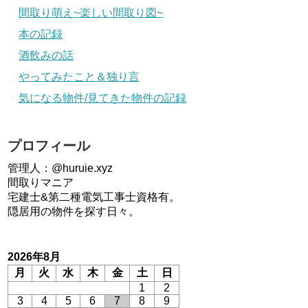
間取り萌え~楽しい間取り図~
本の記録
酒飲みの話
やってみたこと＆独り言
気になる物件/見てきた物件の記録
プロフィール
管理人：@huruie.xyz
間取りマニア
宅建士&第二種電気工事士資格有。
隠居用の物件を探す日々。
2026年8月
月
火
水
木
金
土
日
1
2
3
4
5
6
7
8
9