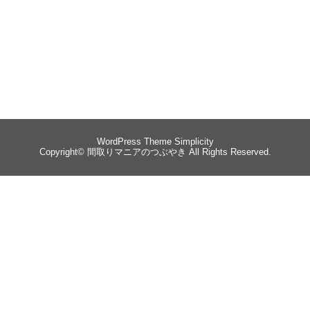
WordPress Theme
Simplicity
Copyright©
間取りマニアのつぶやき
All Rights Reserved.