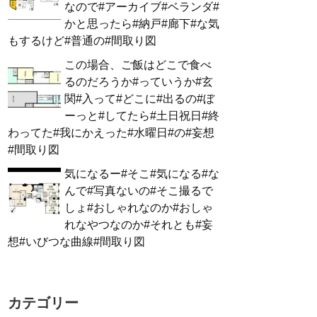
なので#アーカイブ#ベランダ#
かと思ったら#納戸#廊下#な気
もするけど#普通の#間取り図
この場合、ご飯はどこで食べ
るのだろうか#っていうか#玄
関#入って#どこに#出るの#ぼ
ーっと#してたら#土日祝日#終
わってた#我にかえった#水曜日#の#妄想
#間取り図
気になるー#そこ#気になる#な
んで#写真ないの#そこ撮るで
しょ#おしゃれなのか#おしゃ
れなやつなのか#それとも#妄
想#いびつな曲線#間取り図
カテゴリー