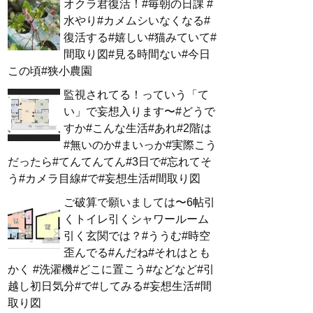
オクラ君復活！#毎朝の日課 #
水やり#カメムシいなくなる#
復活する#嬉しい#猫みていて#
間取り図#見る時間ない#今日
この頃#狭小農園
監視されてる！っていう「て
い」で妄想入ります〜#どうで
すか#こんな生活#あれ#2階は
#無いのか#まいっか#実際こう
だったら#てんてんてん#3日で#忘れてそ
う#カメラ目線#で#妄想生活#間取り図
ご破算で願いましては〜6帖引
くトイレ引くシャワールーム
引く玄関では？#ううむ#時空
歪んでる#んだね#それはとも
かく #洗濯機#どこに置こう#などなど#引
越し初日気分#で#してみる#妄想生活#間
取り図