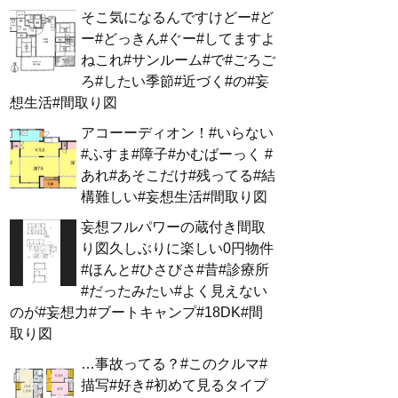
そこ気になるんですけどー#ど
ー#どっきん#ぐー#してますよ
ねこれ#サンルーム#で#ごろご
ろ#したい季節#近づく#の#妄
想生活#間取り図
アコーーディオン！#いらない
#ふすま#障子#かむばーっく #
あれ#あそこだけ#残ってる#結
構難しい#妄想生活#間取り図
妄想フルパワーの蔵付き間取
り図久しぶりに楽しい0円物件
#ほんと#ひさびさ#昔#診療所
#だったみたい#よく見えない
のが#妄想力#ブートキャンプ#18DK#間
取り図
…事故ってる？#このクルマ#
描写#好き#初めて見るタイプ