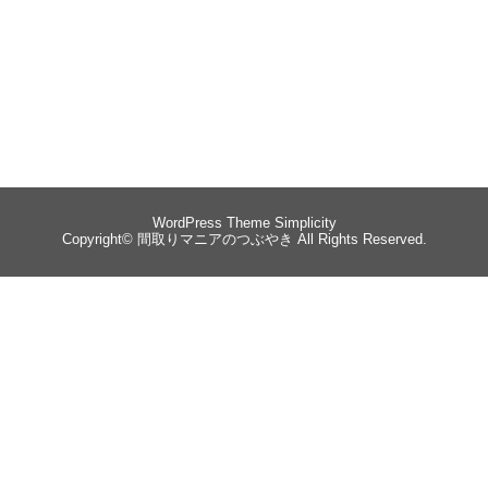
WordPress Theme
Simplicity
Copyright©
間取りマニアのつぶやき
All Rights Reserved.