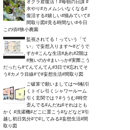
オクラ君復活！#毎朝の日課 #
水やり#カメムシいなくなる#
復活する#嬉しい#猫みていて#
間取り図#見る時間ない#今日
この頃#狭小農園
監視されてる！っていう「て
い」で妄想入ります〜#どうで
すか#こんな生活#あれ#2階は
#無いのか#まいっか#実際こう
だったら#てんてんてん#3日で#忘れてそ
う#カメラ目線#で#妄想生活#間取り図
ご破算で願いましては〜6帖引
くトイレ引くシャワールーム
引く玄関では？#ううむ#時空
歪んでる#んだね#それはとも
かく #洗濯機#どこに置こう#などなど#引
越し初日気分#で#してみる#妄想生活#間
取り図