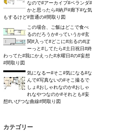
なので#アーカイブ#ベランダ#
かと思ったら#納戸#廊下#な気
もするけど#普通の#間取り図
この場合、ご飯はどこで食べ
るのだろうか#っていうか#玄
関#入って#どこに#出るの#ぼ
ーっと#してたら#土日祝日#終
わってた#我にかえった#水曜日#の#妄想
#間取り図
気になるー#そこ#気になる#な
んで#写真ないの#そこ撮るで
しょ#おしゃれなのか#おしゃ
れなやつなのか#それとも#妄
想#いびつな曲線#間取り図
カテゴリー