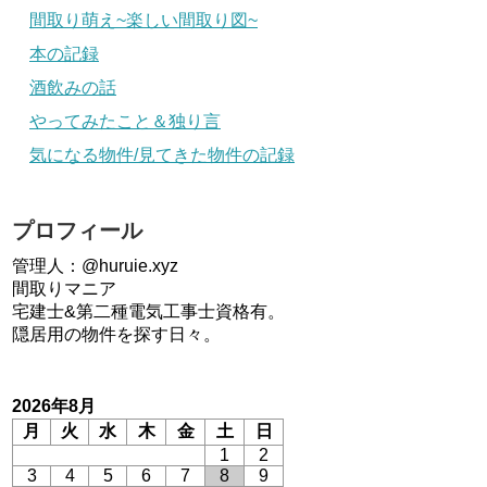
間取り萌え~楽しい間取り図~
本の記録
酒飲みの話
やってみたこと＆独り言
気になる物件/見てきた物件の記録
プロフィール
管理人：@huruie.xyz
間取りマニア
宅建士&第二種電気工事士資格有。
隠居用の物件を探す日々。
2026年8月
月
火
水
木
金
土
日
1
2
3
4
5
6
7
8
9