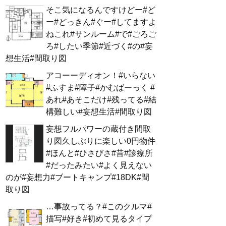
そこ気になるんですけどー#ど
ー#どっきん#ぐー#してますよ
ねこれ#サンルーム#で#ごろご
ろ#したい季節#近づく#の#妄
想生活#間取り図
アコーーディオン！#いらない
#ふすま#障子#かむばーっく #
あれ#あそこだけ#残ってる#結
構難しい#妄想生活#間取り図
妄想フルパワーの蔵付き間取
り図久しぶりに楽しい0円物件
#ほんと#ひさびさ#昔#診療所
#だったみたい#よく見えない
のが#妄想力#ブートキャンプ#18DK#間
取り図
…事故ってる？#このクルマ#
描写#好き#初めて見るタイプ