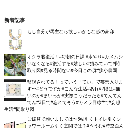
新着記事
もし自分が馬主なら欲しいかもな形の豪邸
オクラ君復活！#毎朝の日課 #水やり#カメムシ
いなくなる#復活する#嬉しい#猫みていて#間
取り図#見る時間ない#今日この頃#狭小農園
監視されてる！っていう「てい」で妄想入りま
す〜#どうですか#こんな生活#あれ#2階は#無
いのか#まいっか#実際こうだったら#てんてん
てん#3日で#忘れてそう#カメラ目線#で#妄想
生活#間取り図
ご破算で願いましては〜6帖引くトイレ引くシ
ャワールーム引く玄関では？#ううむ#時空歪ん