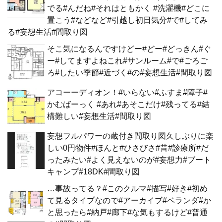
でる#んだね#それはともかく #洗濯機#どこに
置こう#などなど#引越し初日気分#で#してみ
る#妄想生活#間取り図
そこ気になるんですけどー#どー#どっきん#ぐ
ー#してますよねこれ#サンルーム#で#ごろご
ろ#したい季節#近づく#の#妄想生活#間取り図
アコーーディオン！#いらない#ふすま#障子#
かむばーっく #あれ#あそこだけ#残ってる#結
構難しい#妄想生活#間取り図
妄想フルパワーの蔵付き間取り図久しぶりに楽
しい0円物件#ほんと#ひさびさ#昔#診療所#だ
ったみたい#よく見えないのが#妄想力#ブート
キャンプ#18DK#間取り図
…事故ってる？#このクルマ#描写#好き#初め
て見るタイプなので#アーカイブ#ベランダ#か
と思ったら#納戸#廊下#な気もするけど#普通