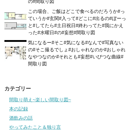
の#間取り図
この場合、ご飯はどこで食べるのだろうか#っ
ていうか#玄関#入って#どこに#出るの#ぼーっ
と#してたら#土日祝日#終わってた#我にかえ
った#水曜日#の#妄想#間取り図
気になるー#そこ#気になる#なんで#写真ない
の#そこ撮るでしょ#おしゃれなのか#おしゃれ
なやつなのか#それとも#妄想#いびつな曲線#
間取り図
カテゴリー
間取り萌え~楽しい間取り図~
本の記録
酒飲みの話
やってみたこと＆独り言