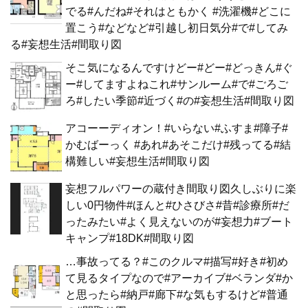
でる#んだね#それはともかく #洗濯機#どこに
置こう#などなど#引越し初日気分#で#してみ
る#妄想生活#間取り図
そこ気になるんですけどー#どー#どっきん#ぐ
ー#してますよねこれ#サンルーム#で#ごろご
ろ#したい季節#近づく#の#妄想生活#間取り図
アコーーディオン！#いらない#ふすま#障子#
かむばーっく #あれ#あそこだけ#残ってる#結
構難しい#妄想生活#間取り図
妄想フルパワーの蔵付き間取り図久しぶりに楽
しい0円物件#ほんと#ひさびさ#昔#診療所#だ
ったみたい#よく見えないのが#妄想力#ブート
キャンプ#18DK#間取り図
…事故ってる？#このクルマ#描写#好き#初め
て見るタイプなので#アーカイブ#ベランダ#か
と思ったら#納戸#廊下#な気もするけど#普通