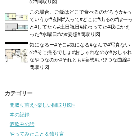
の#間取り図
この場合、ご飯はどこで食べるのだろうか#っ
ていうか#玄関#入って#どこに#出るの#ぼーっ
と#してたら#土日祝日#終わってた#我にかえ
った#水曜日#の#妄想#間取り図
気になるー#そこ#気になる#なんで#写真ない
の#そこ撮るでしょ#おしゃれなのか#おしゃれ
なやつなのか#それとも#妄想#いびつな曲線#
間取り図
カテゴリー
間取り萌え~楽しい間取り図~
本の記録
酒飲みの話
やってみたこと＆独り言