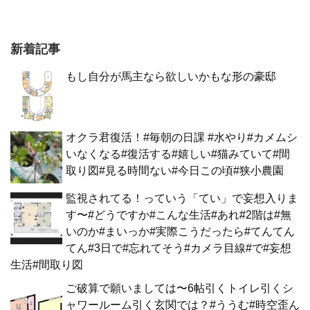
新着記事
もし自分が馬主なら欲しいかもな形の豪邸
オクラ君復活！#毎朝の日課 #水やり#カメムシ
いなくなる#復活する#嬉しい#猫みていて#間
取り図#見る時間ない#今日この頃#狭小農園
監視されてる！っていう「てい」で妄想入りま
す〜#どうですか#こんな生活#あれ#2階は#無
いのか#まいっか#実際こうだったら#てんてん
てん#3日で#忘れてそう#カメラ目線#で#妄想
生活#間取り図
ご破算で願いましては〜6帖引くトイレ引くシ
ャワールーム引く玄関では？#ううむ#時空歪ん