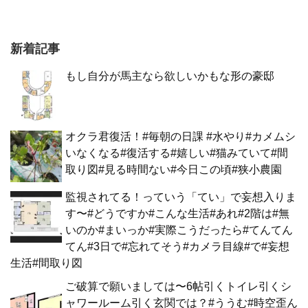
新着記事
もし自分が馬主なら欲しいかもな形の豪邸
オクラ君復活！#毎朝の日課 #水やり#カメムシ
いなくなる#復活する#嬉しい#猫みていて#間
取り図#見る時間ない#今日この頃#狭小農園
監視されてる！っていう「てい」で妄想入りま
す〜#どうですか#こんな生活#あれ#2階は#無
いのか#まいっか#実際こうだったら#てんてん
てん#3日で#忘れてそう#カメラ目線#で#妄想
生活#間取り図
ご破算で願いましては〜6帖引くトイレ引くシ
ャワールーム引く玄関では？#ううむ#時空歪ん