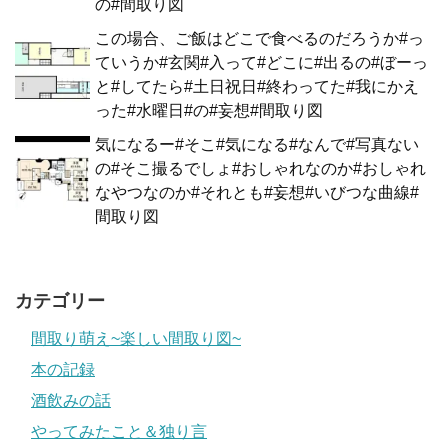
の#間取り図
この場合、ご飯はどこで食べるのだろうか#っ
ていうか#玄関#入って#どこに#出るの#ぼーっ
と#してたら#土日祝日#終わってた#我にかえ
った#水曜日#の#妄想#間取り図
気になるー#そこ#気になる#なんで#写真ない
の#そこ撮るでしょ#おしゃれなのか#おしゃれ
なやつなのか#それとも#妄想#いびつな曲線#
間取り図
カテゴリー
間取り萌え~楽しい間取り図~
本の記録
酒飲みの話
やってみたこと＆独り言