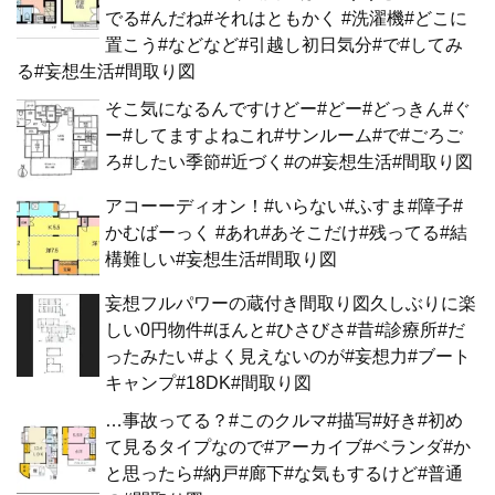
でる#んだね#それはともかく #洗濯機#どこに
置こう#などなど#引越し初日気分#で#してみ
る#妄想生活#間取り図
そこ気になるんですけどー#どー#どっきん#ぐ
ー#してますよねこれ#サンルーム#で#ごろご
ろ#したい季節#近づく#の#妄想生活#間取り図
アコーーディオン！#いらない#ふすま#障子#
かむばーっく #あれ#あそこだけ#残ってる#結
構難しい#妄想生活#間取り図
妄想フルパワーの蔵付き間取り図久しぶりに楽
しい0円物件#ほんと#ひさびさ#昔#診療所#だ
ったみたい#よく見えないのが#妄想力#ブート
キャンプ#18DK#間取り図
…事故ってる？#このクルマ#描写#好き#初め
て見るタイプなので#アーカイブ#ベランダ#か
と思ったら#納戸#廊下#な気もするけど#普通