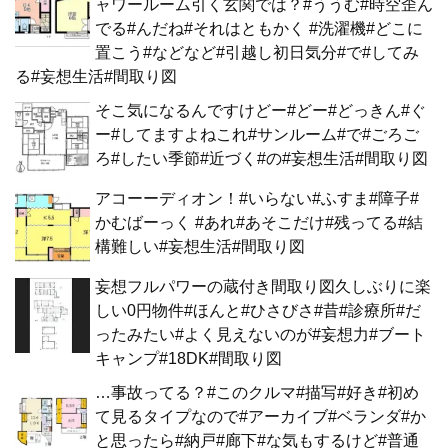
ャワールーム引く玄関では？#ううむ#時空歪ん
でる#んだね#それはともかく #洗濯機#どこに
置こう#などなど#引越し初日気分#で#してみ
る#妄想生活#間取り図
そこ気になるんですけどー#どー#どっきん#ぐ
ー#してますよねこれ#サンルーム#で#ごろご
ろ#したい季節#近づく#の#妄想生活#間取り図
アコーーディオン！#いらない#ふすま#障子#
かむばーっく #あれ#あそこだけ#残ってる#結
構難しい#妄想生活#間取り図
妄想フルパワーの蔵付き間取り図久しぶりに楽
しい0円物件#ほんと#ひさびさ#昔#診療所#だ
ったみたい#よく見えないのが#妄想力#ブート
キャンプ#18DK#間取り図
…事故ってる？#このクルマ#描写#好き#初め
て見るタイプなので#アーカイブ#ベランダ#か
と思ったら#納戸#廊下#な気もするけど#普通