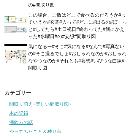
の#間取り図
この場合、ご飯はどこで食べるのだろうか#っ
ていうか#玄関#入って#どこに#出るの#ぼーっ
と#してたら#土日祝日#終わってた#我にかえ
った#水曜日#の#妄想#間取り図
気になるー#そこ#気になる#なんで#写真ない
の#そこ撮るでしょ#おしゃれなのか#おしゃれ
なやつなのか#それとも#妄想#いびつな曲線#
間取り図
カテゴリー
間取り萌え~楽しい間取り図~
本の記録
酒飲みの話
やってみたこと＆独り言