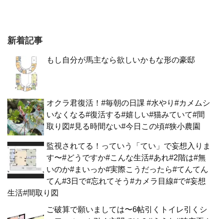
新着記事
もし自分が馬主なら欲しいかもな形の豪邸
オクラ君復活！#毎朝の日課 #水やり#カメムシ
いなくなる#復活する#嬉しい#猫みていて#間
取り図#見る時間ない#今日この頃#狭小農園
監視されてる！っていう「てい」で妄想入りま
す〜#どうですか#こんな生活#あれ#2階は#無
いのか#まいっか#実際こうだったら#てんてん
てん#3日で#忘れてそう#カメラ目線#で#妄想
生活#間取り図
ご破算で願いましては〜6帖引くトイレ引くシ