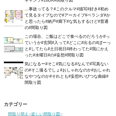
キャンプ#18DK#間取り図
…事故ってる？#このクルマ#描写#好き#初め
て見るタイプなので#アーカイブ#ベランダ#か
と思ったら#納戸#廊下#な気もするけど#普通
の#間取り図
この場合、ご飯はどこで食べるのだろうか#っ
ていうか#玄関#入って#どこに#出るの#ぼーっ
と#してたら#土日祝日#終わってた#我にかえ
った#水曜日#の#妄想#間取り図
気になるー#そこ#気になる#なんで#写真ない
の#そこ撮るでしょ#おしゃれなのか#おしゃれ
なやつなのか#それとも#妄想#いびつな曲線#
間取り図
カテゴリー
間取り萌え~楽しい間取り図~