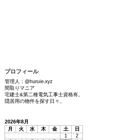
プロフィール
管理人：@huruie.xyz
間取りマニア
宅建士&第二種電気工事士資格有。
隠居用の物件を探す日々。
2026年8月
月
火
水
木
金
土
日
1
2