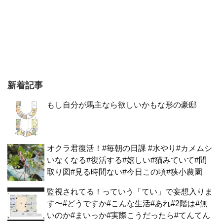
新着記事
もし自分が馬主なら欲しいかもな形の豪邸
オクラ君復活！#毎朝の日課 #水やり#カメムシ
いなくなる#復活する#嬉しい#猫みていて#間
取り図#見る時間ない#今日この頃#狭小農園
監視されてる！っていう「てい」で妄想入りま
す〜#どうですか#こんな生活#あれ#2階は#無
いのか#まいっか#実際こうだったら#てんてん