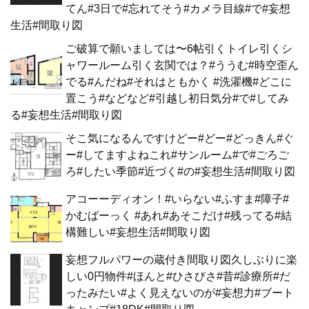
てん#3日で#忘れてそう#カメラ目線#で#妄想
生活#間取り図
ご破算で願いましては〜6帖引くトイレ引くシ
ャワールーム引く玄関では？#ううむ#時空歪ん
でる#んだね#それはともかく #洗濯機#どこに
置こう#などなど#引越し初日気分#で#してみ
る#妄想生活#間取り図
そこ気になるんですけどー#どー#どっきん#ぐ
ー#してますよねこれ#サンルーム#で#ごろご
ろ#したい季節#近づく#の#妄想生活#間取り図
アコーーディオン！#いらない#ふすま#障子#
かむばーっく #あれ#あそこだけ#残ってる#結
構難しい#妄想生活#間取り図
妄想フルパワーの蔵付き間取り図久しぶりに楽
しい0円物件#ほんと#ひさびさ#昔#診療所#だ
ったみたい#よく見えないのが#妄想力#ブート