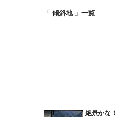
「 傾斜地 」一覧
絶景かな！