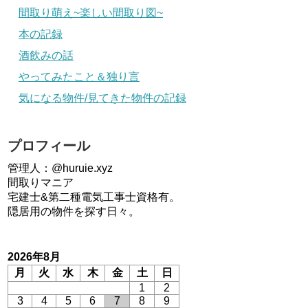
間取り萌え~楽しい間取り図~
本の記録
酒飲みの話
やってみたこと＆独り言
気になる物件/見てきた物件の記録
プロフィール
管理人：@huruie.xyz
間取りマニア
宅建士&第二種電気工事士資格有。
隠居用の物件を探す日々。
2026年8月
月
火
水
木
金
土
日
1
2
3
4
5
6
7
8
9