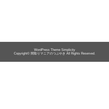
WordPress Theme
Simplicity
Copyright©
間取りマニアのつぶやき
All Rights Reserved.