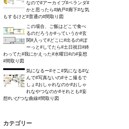
なので#アーカイブ#ベランダ#
かと思ったら#納戸#廊下#な気
もするけど#普通の#間取り図
この場合、ご飯はどこで食べ
るのだろうか#っていうか#玄
関#入って#どこに#出るの#ぼ
ーっと#してたら#土日祝日#終
わってた#我にかえった#水曜日#の#妄想
#間取り図
気になるー#そこ#気になる#な
んで#写真ないの#そこ撮るで
しょ#おしゃれなのか#おしゃ
れなやつなのか#それとも#妄
想#いびつな曲線#間取り図
カテゴリー