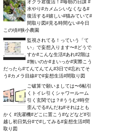
オクラ君復活！#毎朝の日課 #
水やり#カメムシいなくなる#
復活する#嬉しい#猫みていて#
間取り図#見る時間ない#今日
この頃#狭小農園
監視されてる！っていう「て
い」で妄想入ります〜#どうで
すか#こんな生活#あれ#2階は
#無いのか#まいっか#実際こう
だったら#てんてんてん#3日で#忘れてそ
う#カメラ目線#で#妄想生活#間取り図
ご破算で願いましては〜6帖引
くトイレ引くシャワールーム
引く玄関では？#ううむ#時空
歪んでる#んだね#それはとも
かく #洗濯機#どこに置こう#などなど#引
越し初日気分#で#してみる#妄想生活#間
取り図