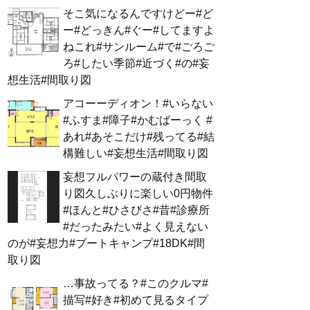
そこ気になるんですけどー#ど
ー#どっきん#ぐー#してますよ
ねこれ#サンルーム#で#ごろご
ろ#したい季節#近づく#の#妄
想生活#間取り図
アコーーディオン！#いらない
#ふすま#障子#かむばーっく #
あれ#あそこだけ#残ってる#結
構難しい#妄想生活#間取り図
妄想フルパワーの蔵付き間取
り図久しぶりに楽しい0円物件
#ほんと#ひさびさ#昔#診療所
#だったみたい#よく見えない
のが#妄想力#ブートキャンプ#18DK#間
取り図
…事故ってる？#このクルマ#
描写#好き#初めて見るタイプ