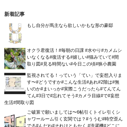
新着記事
もし自分が馬主なら欲しいかもな形の豪邸
オクラ君復活！#毎朝の日課 #水やり#カメムシ
いなくなる#復活する#嬉しい#猫みていて#間
取り図#見る時間ない#今日この頃#狭小農園
監視されてる！っていう「てい」で妄想入りま
す〜#どうですか#こんな生活#あれ#2階は#無
いのか#まいっか#実際こうだったら#てんてん
てん#3日で#忘れてそう#カメラ目線#で#妄想
生活#間取り図
ご破算で願いましては〜6帖引くトイレ引くシ
ャワールーム引く玄関では？#ううむ#時空歪ん
でる#んだね#それはともかく #洗濯機#どこに