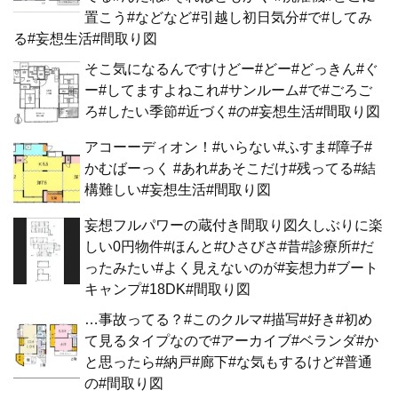
置こう#などなど#引越し初日気分#で#してみ
る#妄想生活#間取り図
そこ気になるんですけどー#どー#どっきん#ぐ
ー#してますよねこれ#サンルーム#で#ごろご
ろ#したい季節#近づく#の#妄想生活#間取り図
アコーーディオン！#いらない#ふすま#障子#
かむばーっく #あれ#あそこだけ#残ってる#結
構難しい#妄想生活#間取り図
妄想フルパワーの蔵付き間取り図久しぶりに楽
しい0円物件#ほんと#ひさびさ#昔#診療所#だ
ったみたい#よく見えないのが#妄想力#ブート
キャンプ#18DK#間取り図
…事故ってる？#このクルマ#描写#好き#初め
て見るタイプなので#アーカイブ#ベランダ#か
と思ったら#納戸#廊下#な気もするけど#普通
の#間取り図